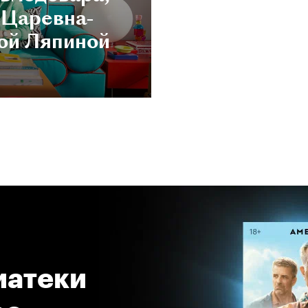
«Царевна-
ой Ляпиной
атеки 