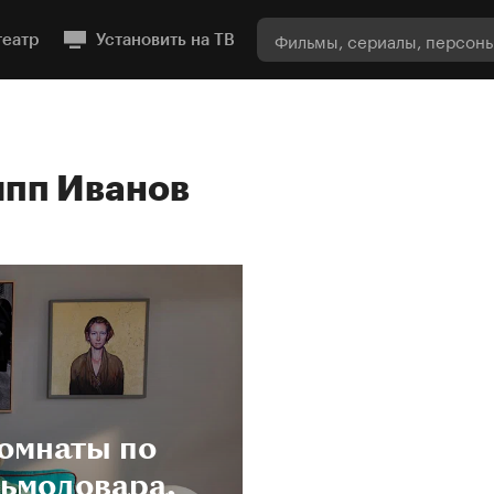
театр
Установить на ТВ
пп Иванов
омнаты по
ьмодовара,