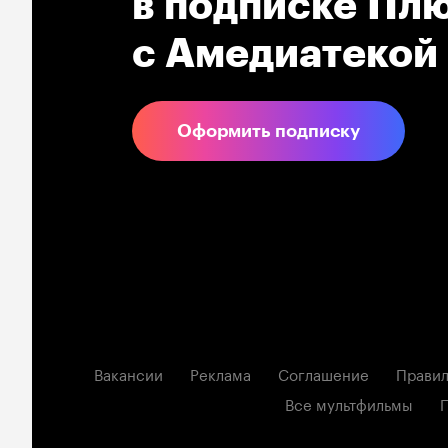
в подпиcке Плю
с Амедиатекой
Оформить подписку
Вакансии
Реклама
Соглашение
Правил
Все мультфильмы