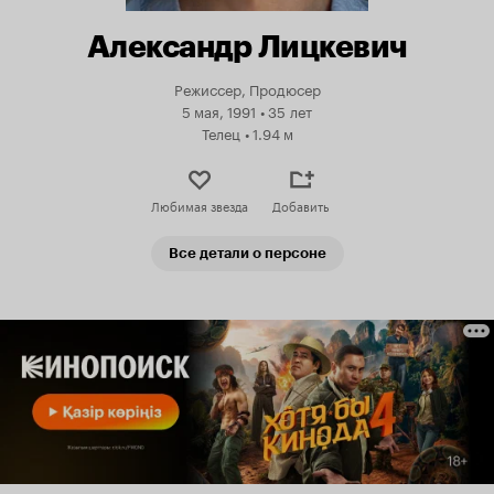
Александр Лицкевич
Режиссер, Продюсер
5 мая, 1991
•
35 лет
Телец
•
1.94 м
Любимая звезда
Добавить
Все детали о персоне