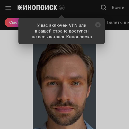
Войти
Онлайн-кинотеатр
Билеты в 
Смотреть кино
У вас включен VPN или
в вашей стране доступен
не весь каталог Кинопоиска