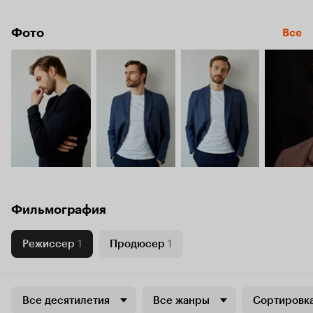
Фото
Все
Фильмография
Режиссер
1
Продюсер
1
Все десятилетия
Все жанры
Сортировка