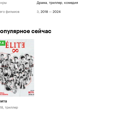
анры
драма
,
триллер
,
комедия
его фильмов
3
,
2018
—
2024
опулярное сейчас
Рейтинг
7.4
Кинопоиска
.4
лита
18, триллер