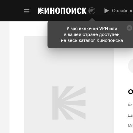
Онлайн-к
У вас включен VPN или
в вашей стране доступен
не весь каталог Кинопоиска
О
Ка
Да
Ме