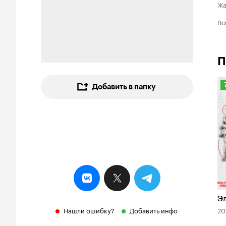
Ж
Вс
П
Добавить в папку
7
Э
Нашли ошибку?
Добавить инфо
20