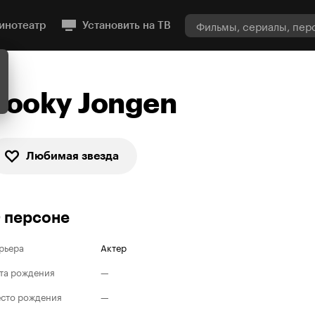
инотеатр
Установить на ТВ
Pooky Jongen
Любимая звезда
 персоне
рьера
Актер
та рождения
—
сто рождения
—