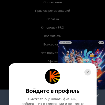
Соглашение
Правила рекомендаций
Справка
Кинопоиск PRO
Все фильмы
Все сериалы
РЕКЛАМА
Что посмотреть
Афиша
Музыка
Телепрограмма
Книги
Войдите в профиль
Служба поддержки
Сможете оценивать фильмы,

 собирать их в коллекции и не только