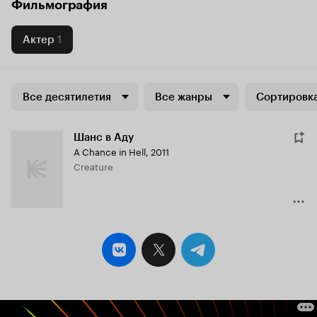
Фильмография
Актер
1
Все десятилетия
Все жанры
Сортировка
Шанс в Аду
A Chance in Hell
,
2011
Creature