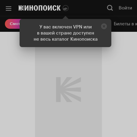
Войти
Онлайн-кинотеатр
Билеты в 
Смотреть кино
У вас включен VPN или
в вашей стране доступен
не весь каталог Кинопоиска