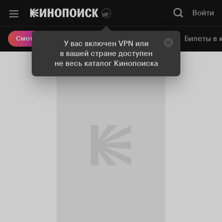
Войти
Онлайн-кинотеатр
Билеты в 
Смотреть кино
У вас включен VPN или
в вашей стране доступен
не весь каталог Кинопоиска