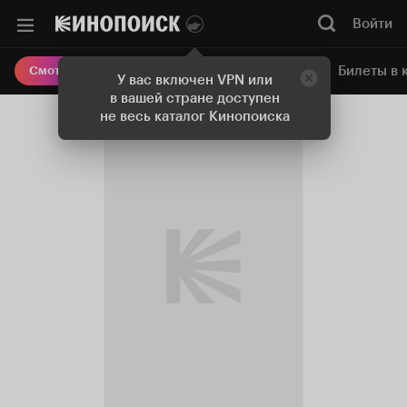
Войти
Онлайн-кинотеатр
Билеты в 
Смотреть кино
У вас включен VPN или
в вашей стране доступен
не весь каталог Кинопоиска