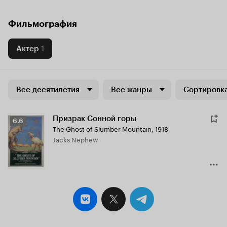
Фильмография
Актер
1
Все десятилетия
Все жанры
Сортировка
Призрак Сонной горы
Рейтинг
6.6
The Ghost of Slumber Mountain
,
1918
Кинопоиска
Jacks Nephew
6.6