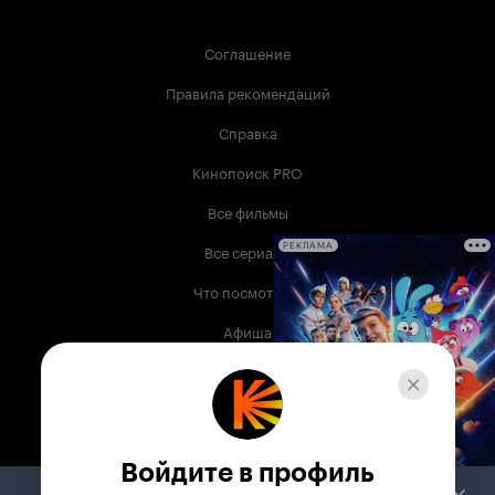
Соглашение
Правила рекомендаций
Справка
Кинопоиск PRO
Все фильмы
Все сериалы
РЕКЛАМА
Что посмотреть
Афиша
Музыка
Телепрограмма
Книги
Войдите в профиль
Служба поддержки