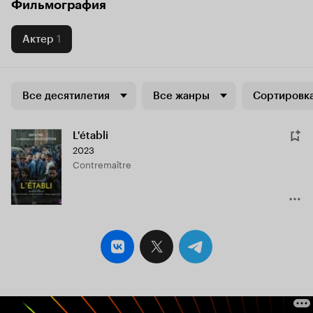
Фильмография
Актер
1
Все десятилетия
Все жанры
Сортировка
L'établi
2023
Contremaître