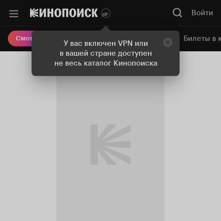
Войти
Онлайн-кинотеатр
Билеты в 
Смотреть кино
У вас включен VPN или
в вашей стране доступен
не весь каталог Кинопоиска