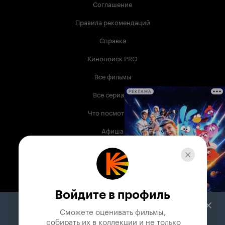
Соглашение
Правила рекомендаций
Справка
Кинопоиск PRO
Все фильмы
Все сериалы
РЕКЛАМА
Что посмотреть
Афиша
Музыка
Телепрограмма
Книги
Войдите в профиль
Служба поддержки
Сможете оценивать фильмы,

 собирать их в коллекции и не только