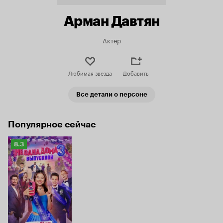
Арман Давтян
Актер
Любимая звезда
Добавить
Все детали о персоне
Популярное сейчас
Рейтинг
8.3
Кинопоиска
8.3