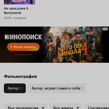
Не одна дома 3.
Выпускной
2026, комедия
Фильмография
Актер
2
Актер: играет самого себя
1
Все десятилетия
Все жанры
Сортировка