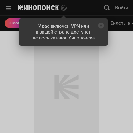
Войти
Онлайн-кинотеатр
Билеты в 
Смотреть кино
У вас включен VPN или
в вашей стране доступен
не весь каталог Кинопоиска