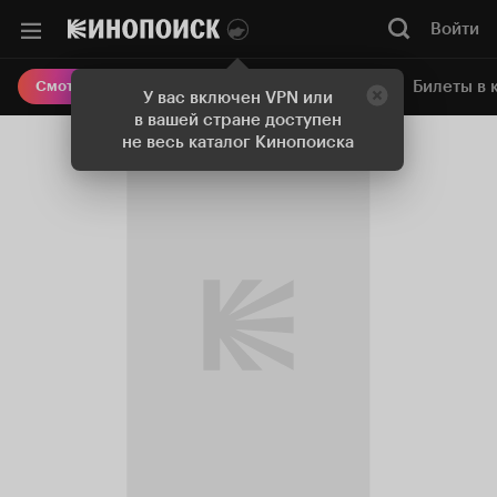
Войти
Онлайн-кинотеатр
Билеты в 
Смотреть кино
У вас включен VPN или
в вашей стране доступен
не весь каталог Кинопоиска