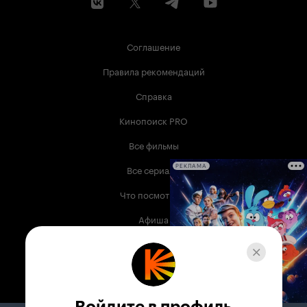
Соглашение
Правила рекомендаций
Справка
Кинопоиск PRO
Все фильмы
Все сериалы
РЕКЛАМА
Что посмотреть
Афиша
Музыка
Телепрограмма
Книги
Войдите в профиль