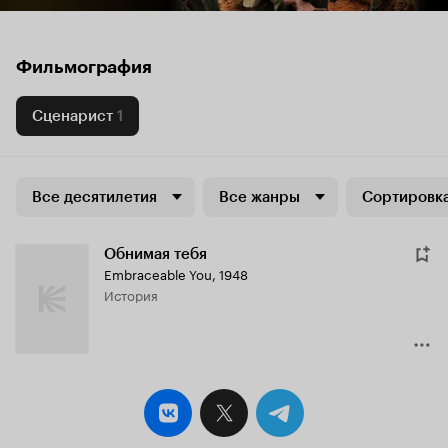
Фильмография
Сценарист
1
Все десятилетия
Все жанры
Сортировка
Обнимая тебя
Embraceable You
,
1948
история