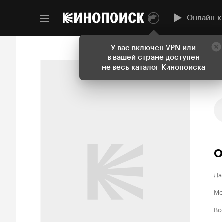
Онлайн-к
У вас включен VPN или
в вашей стране доступен
не весь каталог Кинопоиска
О
Да
Ме
Вс