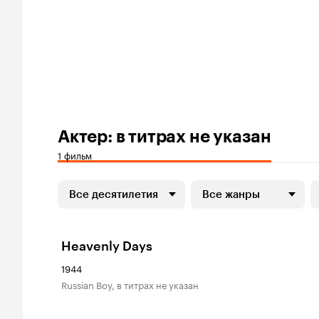
Актер: в титрах не указан
1 фильм
Все десятилетия
Все жанры
Heavenly Days
1944
Russian Boy, в титрах не указан