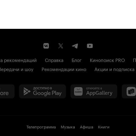
а рекомендаций
Справка
Блог
Кинопоиск PRO
П
Передачи и шоу
Рекомендации кино
Акции и подписка
Телепрограмма
Музыка
Афиша
Книги