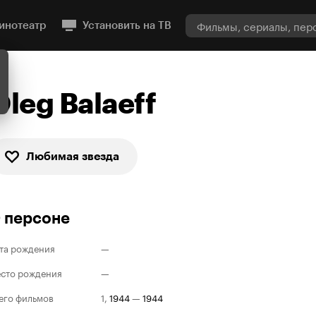
инотеатр
Установить на ТВ
Oleg Balaeff
Любимая звезда
 персоне
та рождения
—
сто рождения
—
его фильмов
1
,
1944
—
1944