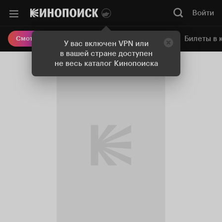
Войти
Онлайн-кинотеатр
Билеты в 
Смотреть кино
У вас включен VPN или
в вашей стране доступен
не весь каталог Кинопоиска