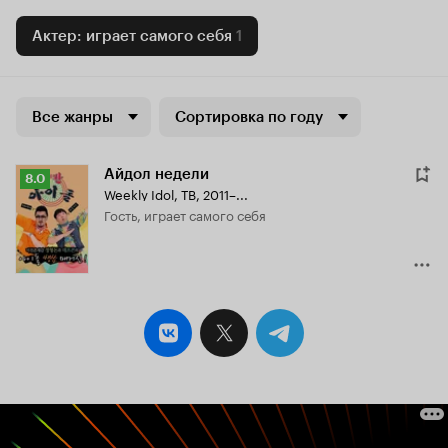
Актер: играет самого себя
1
Все жанры
Сортировка по году
Айдол недели
Рейтинг
8.0
Weekly Idol
,
ТВ, 2011–...
Кинопоиска
гость, играет самого себя
8.0