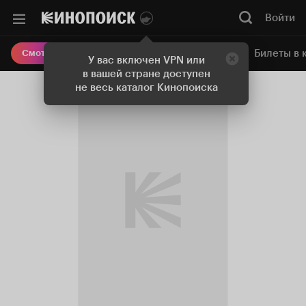
Войти
Онлайн-кинотеатр
Билеты в 
Смотреть кино
У вас включен VPN или
в вашей стране доступен
не весь каталог Кинопоиска