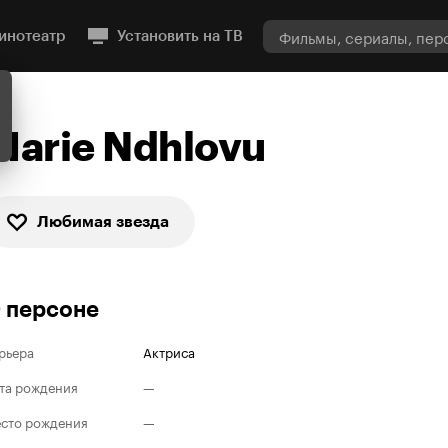
инотеатр
Установить на ТВ
Marie Ndhlovu
Любимая звезда
 персоне
рьера
Актриса
та рождения
—
сто рождения
—