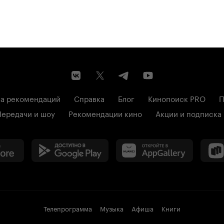
а рекомендаций
Справка
Блог
Кинопоиск PRO
П
Передачи и шоу
Рекомендации кино
Акции и подписка
Телепрограмма
Музыка
Афиша
Книги