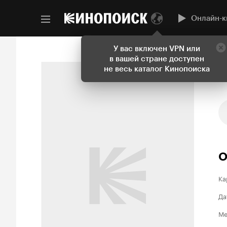
Онлайн-к
У вас включен VPN или
в вашей стране доступен
не весь каталог Кинопоиска
О
Ка
Да
Ме