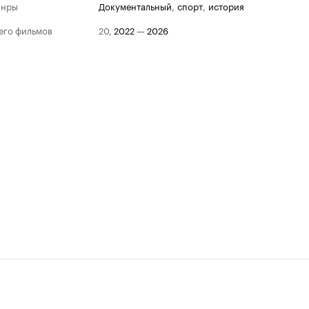
анры
документальный
,
спорт
,
история
его фильмов
20
,
2022
—
2026