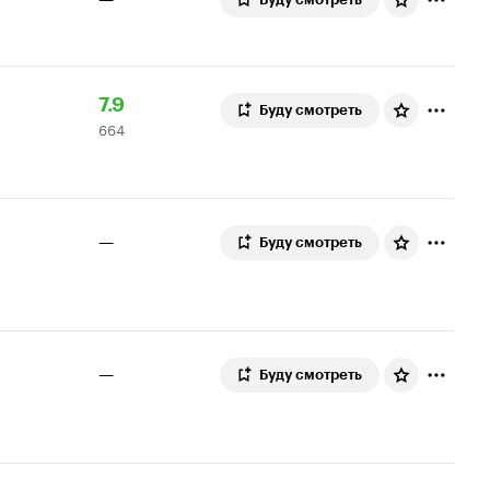
Рейтинг
664
7.9
Буду смотреть
664
Кинопоиска
оценки
7.9
—
Буду смотреть
—
Буду смотреть