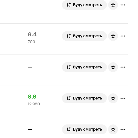
—
Буду смотреть
Рейтинг
703
6.4
Буду смотреть
703
Кинопоиска
оценки
6.4
—
Буду смотреть
Рейтинг
12
8.6
Буду смотреть
12 980
Кинопоиска
980
8.6
оценок
—
Буду смотреть