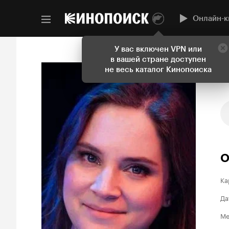
Онлайн-к
У вас включен VPN или
в вашей стране доступен
не весь каталог Кинопоиска
О
Ка
Да
Ме