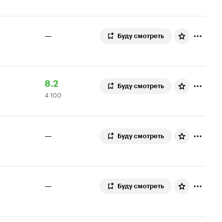
—
Буду смотреть
Рейтинг
4
8.2
Буду смотреть
4 100
Кинопоиска
100
8.2
оценок
—
Буду смотреть
—
Буду смотреть