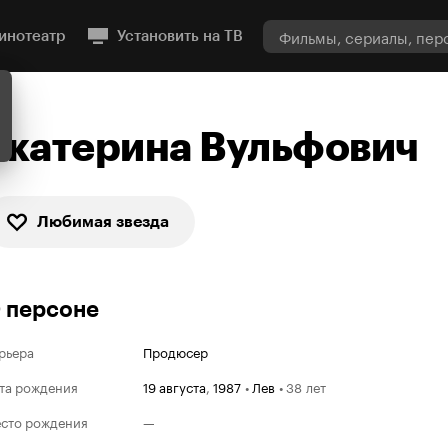
инотеатр
Установить на ТВ
Екатерина Вульфович
Любимая звезда
 персоне
рьера
Продюсер
та рождения
19 августа
,
1987
•
Лев
•
38 лет
сто рождения
—