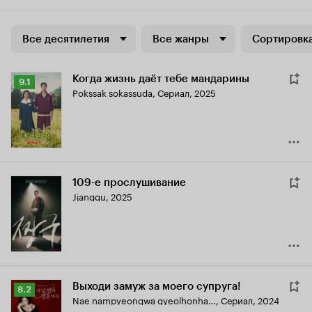
Все десятилетия
Все жанры
Сортировка
Когда жизнь даёт тебе мандарины
Рейтинг
9.1
Pokssak sokassuda
,
Сериал, 2025
Кинопоиска
9.1
109-е прослушивание
Jjanggu
,
2025
Выходи замуж за моего супруга!
Рейтинг
8.2
Nae nampyeongwa gyeolhonhaejwo
,
Сериал, 2024
Кинопоиска