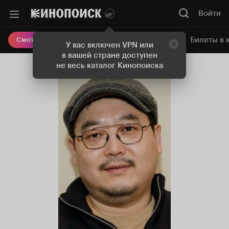
Войти
Онлайн-кинотеатр
Билеты в 
Смотреть кино
У вас включен VPN или
в вашей стране доступен
не весь каталог Кинопоиска