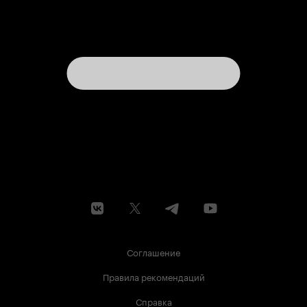
Соглашение
Правила рекомендаций
Справка