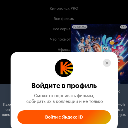
Кинопоиск PRO
Все фильмы
Все сериалы
РЕКЛАМА
Что посмотреть
Афиша
Музыка
Телепрограмма
Книги
Войдите в профиль
Служба поддержки
Сможете оценивать фильмы,

 собирать их в коллекции и не только
Кажется, вы используете блокировщик рекламы. Вместе с рекламой
© 2003 —
2026
,
Кинопоиск
18
+
он может отключать постеры, папки с фильмами и другие важные
Проект компании
элементы. Добавьте Кинопоиск в исключения, и всё будет в порядке.
Войти с Яндекс ID
Как это сделать