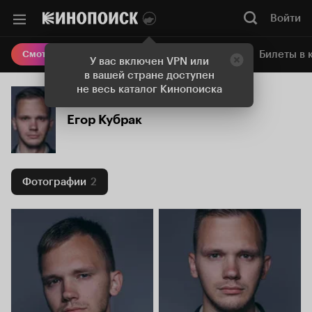
Войти
Онлайн-кинотеатр
Билеты в 
Смотреть кино
У вас включен VPN или
в вашей стране доступен
не весь каталог Кинопоиска
Егор Кубрак
Фотографии
2