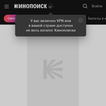
Войти
Онлайн-кинотеатр
Билеты в 
Смотреть кино
У вас включен VPN или
в вашей стране доступен
не весь каталог Кинопоиска