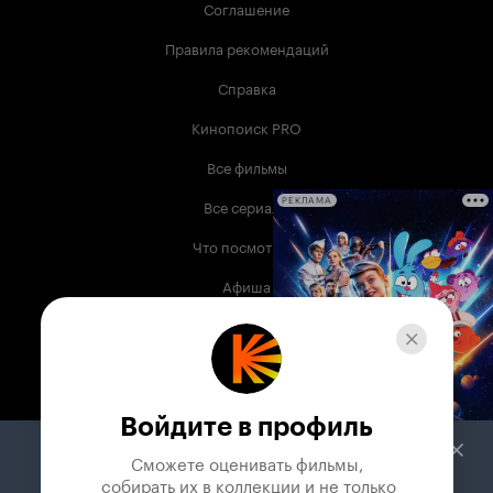
Соглашение
Правила рекомендаций
Справка
Кинопоиск PRO
Все фильмы
Все сериалы
РЕКЛАМА
Что посмотреть
Афиша
Музыка
Телепрограмма
Книги
Войдите в профиль
Служба поддержки
Сможете оценивать фильмы,

 собирать их в коллекции и не только