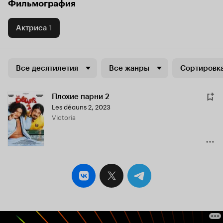
Фильмография
Актриса
1
Все десятилетия
Все жанры
Сортировка
Плохие парни 2
Les déguns 2
,
2023
Victoria