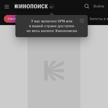
Войти
Онлайн-кинотеатр
Билеты в 
Смотреть кино
У вас включен VPN или
в вашей стране доступен
не весь каталог Кинопоиска