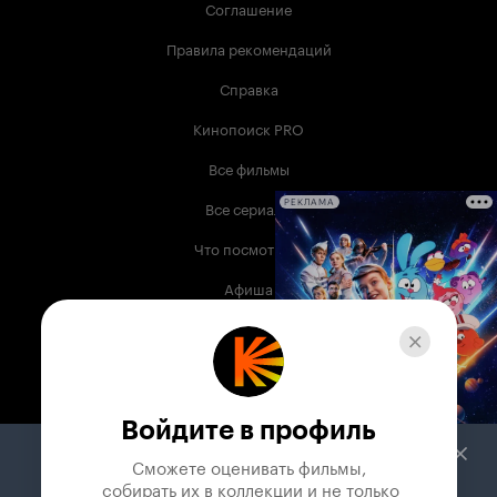
Соглашение
Правила рекомендаций
Справка
Кинопоиск PRO
Все фильмы
Все сериалы
РЕКЛАМА
Что посмотреть
Афиша
Музыка
Телепрограмма
Книги
Войдите в профиль
Служба поддержки
Сможете оценивать фильмы,

 собирать их в коллекции и не только