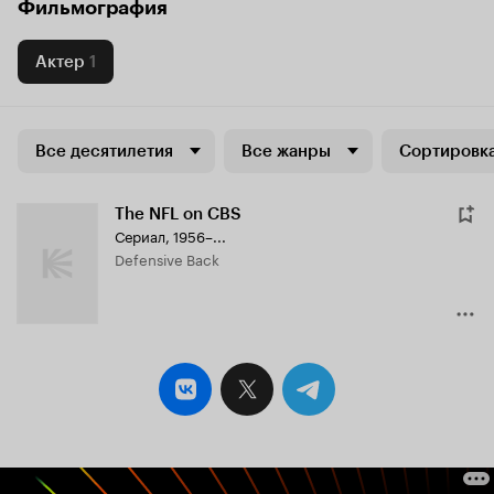
Фильмография
Актер
1
Все десятилетия
Все жанры
Сортировка
The NFL on CBS
Сериал, 1956–...
Defensive Back