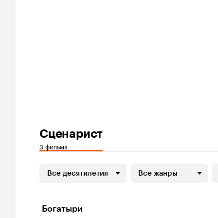
Сценарист
3 фильма
Все десятилетия
Все жанры
Богатыри