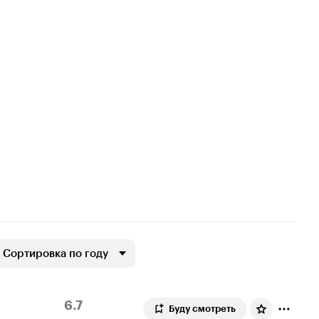
Сортировка по году
Рейтинг
10
6.7
Буду смотреть