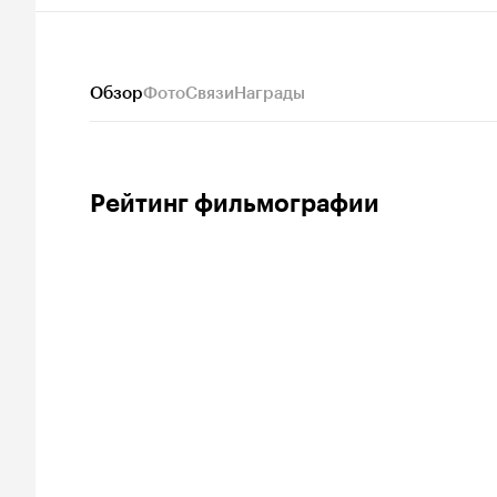
Обзор
Фото
Связи
Награды
Рейтинг фильмографии