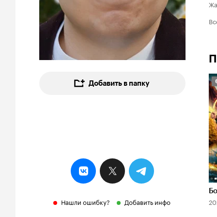
Ж
Вс
П
Добавить в папку
6
Б
Нашли ошибку?
Добавить инфо
20