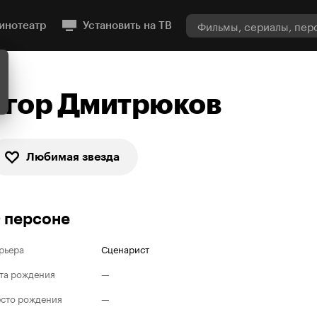
инотеатр
Установить на ТВ
Егор Дмитрюков
Любимая звезда
 персоне
рьера
Сценарист
та рождения
—
сто рождения
—