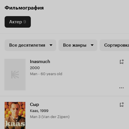
Фильмография
Актер
9
Все десятилетия
Все жанры
Сортировка
Inasmuch
2000
Man - 60 years old
Сыр
Kaas
,
1999
Man 3 (Van der Zijpen)