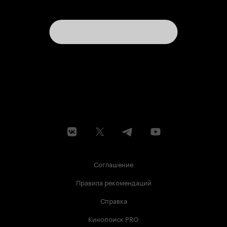
Соглашение
Правила рекомендаций
Справка
Кинопоиск PRO