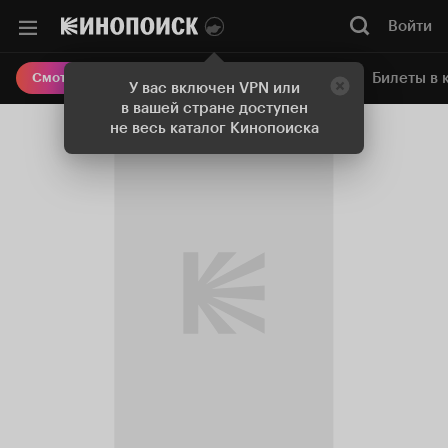
Войти
Онлайн-кинотеатр
Билеты в 
Смотреть кино
У вас включен VPN или
в вашей стране доступен
не весь каталог Кинопоиска