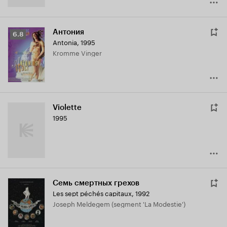
Антония
Рейтинг
6.8
Antonia
,
1995
Кинопоиска
Kromme Vinger
6.8
Violette
1995
Семь смертных грехов
Les sept péchés capitaux
,
1992
Joseph Meldegem (segment 'La Modestie')