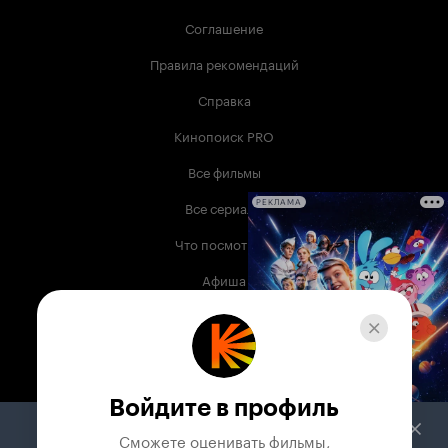
Соглашение
Правила рекомендаций
Справка
Кинопоиск PRO
Все фильмы
Все сериалы
РЕКЛАМА
Что посмотреть
Афиша
Музыка
Телепрограмма
Книги
Войдите в профиль
Служба поддержки
Сможете оценивать фильмы,
