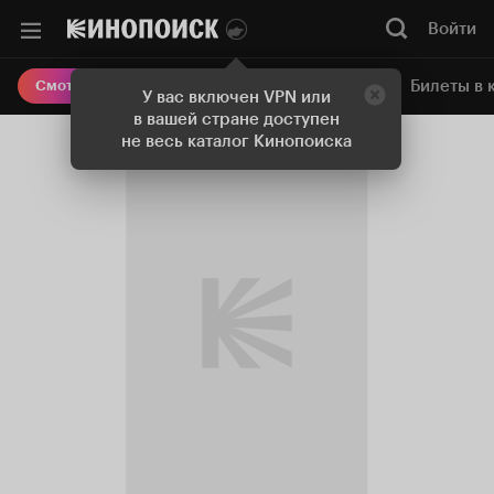
Войти
Онлайн-кинотеатр
Билеты в 
Смотреть кино
У вас включен VPN или
в вашей стране доступен
не весь каталог Кинопоиска