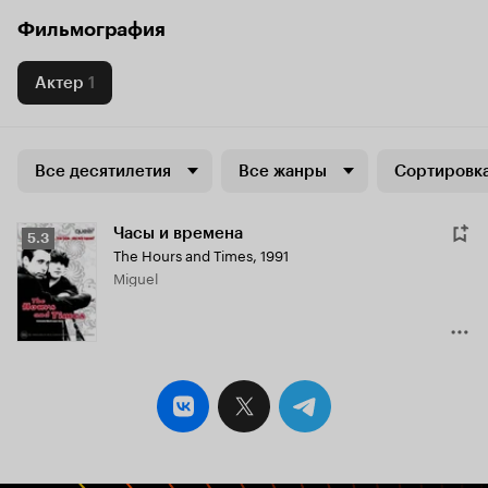
Фильмография
Актер
1
Все десятилетия
Все жанры
Сортировка
Часы и времена
Рейтинг
5.3
The Hours and Times
,
1991
Кинопоиска
Miguel
5.3