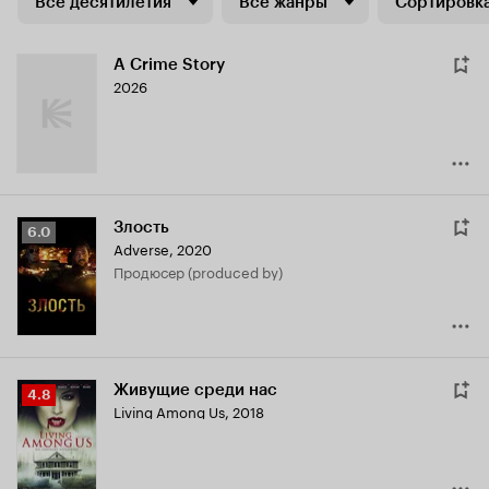
Все десятилетия
Все жанры
Сортировка
A Crime Story
2026
Злость
Рейтинг
6.0
Adverse
,
2020
Кинопоиска
продюсер (produced by)
6.0
Живущие среди нас
Рейтинг
4.8
Living Among Us
,
2018
Кинопоиска
4.8