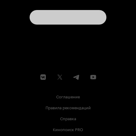
Соглашение
Правила рекомендаций
Справка
Кинопоиск PRO