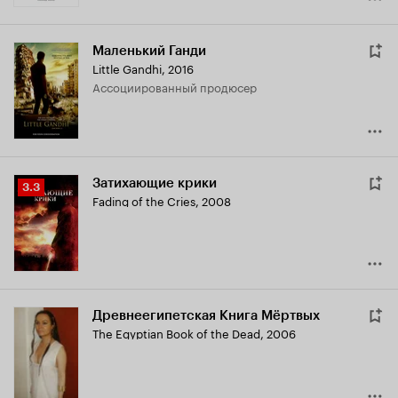
Маленький Ганди
Little Gandhi
,
2016
ассоциированный продюсер
Затихающие крики
Рейтинг
3.3
Fading of the Cries
,
2008
Кинопоиска
3.3
Древнеегипетская Книга Мёртвых
The Egyptian Book of the Dead
,
2006