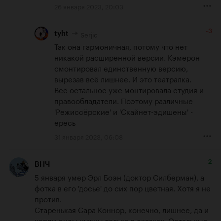
26 января 2023, 20:03
-3
Serjic
tyht
Так она гармоничная, потому что нет 
никакой расширенной версии. Кэмерон 
смонтировал единственную версию, 
вырезав всё лишнее. И это театралка.

Всё остальное уже монтировала студия и 
правообладатели. Поэтому различные 
'Режиссёрские' и 'Скайнет-эдишены' - 
ересь
31 января 2023, 06:08
2
ВНЧ
5 января умер Эрл Боэн (доктор Силберман), а 
фотка в его 'досье' до сих пор цветная. Хотя я не 
против.

Старенькая Сара Коннор, конечно, лишнее, да и 
хэппи-энды нужны только в сказках. Остальные 