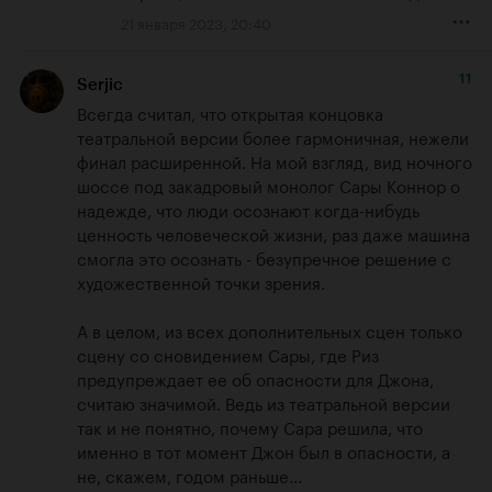
21 января 2023, 20:40
11
Serjic
Всегда считал, что открытая концовка 
театральной версии более гармоничная, нежели 
финал расширенной. На мой взгляд, вид ночного 
шоссе под закадровый монолог Сары Коннор о 
надежде, что люди осознают когда-нибудь 
ценность человеческой жизни, раз даже машина 
смогла это осознать - безупречное решение с 
художественной точки зрения.

А в целом, из всех дополнительных сцен только 
сцену со сновидением Сары, где Риз 
предупреждает ее об опасности для Джона, 
считаю значимой. Ведь из театральной версии 
так и не понятно, почему Сара решила, что 
именно в тот момент Джон был в опасности, а 
не, скажем, годом раньше...