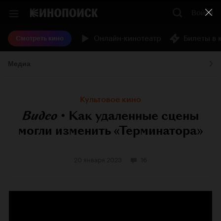
Войти
Онлайн-кинотеатр
Билеты в 
Смотреть кино
Медиа
Культовое кино
Видео
•
Как удаленные сцены
могли изменить «Терминатора»
20 января 2023
16