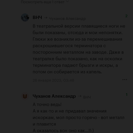
Посмотреть еще
1 ответ
2
Чуханов Александр
ВНЧ
В театральной версии плавящиеся ноги не 
были показаны, отсюда и мои непонятки. 
Глюки же возникли из-за перемешивания 
раскрошившегося терминатора с 
посторонним металлом на заводе. Даже в 
театралке было показано, как на осколки 
терминатора падают брызги и искры, а 
потом он собирается из капель.
26 января 2023, 03:48
1
ВНЧ
Чуханов Александр
А точно ведь!

А я как-то и не придавал значения 
искоркам, мол просто горячо - вот металл 
и плавится

А оказалось вон оно как...!!:)
