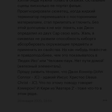
сцены нисколько не портят фильм. 
Проигнорировали сюжетец, когда жидкий 
терминатор перемешался с посторонними 
материалами, стал прилипать и глючить. Без 
этой допсцены я не мог понять, как Джон 
определил из двух Сар свою мать. Жаль, в 
сиквелах не развили способность киборга 
абсорбировать окружающие предметы и 
применять их свойства. Но как-нибудь пожёстче 
и правдоподобнее, чем это показывалось в 
'Людях Икс' или 'Человек-паук. Нет пути домой' 
(железный элементаль).

Прошу развить теорию, что Джон Коннор (John 
Connor - JC) - эдакий Иисус Христос (Jesus 
Christ - JC). Что по этому поводу говорит 
Кэмерон? И Кири из 'Аватара 2' - тоже что-то в 
этом роде.
20 января 2023, 22:55