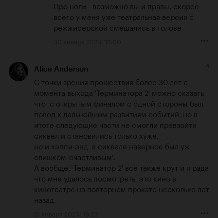
Про ноги - возможно вы и правы, скорее 
всего у меня уже театральная версия с 
режжисерской смешались в голове
30 января 2023, 12:00
4
Alice Anderson
С точки зрения прошествия более 30 лет с 
момента выхода 'Терминатора 2' можно сказать 
что  с открытым финалом с одной стороны был 
повод к дальнейшим развитиям событий, но в 
итоге следующие части не смогли превзойти 
сиквел и становились только хуже,  

но и хэппи-энд  в сиквеле наверное был уж 
слишком 'счастливым'.

А вообще,' Терминатор 2' всё также крут и я рада 
что мне удалось посмотреть  это кино в 
кинотеатре на повторном прокате несколько лет 
назад.
21 января 2023, 18:23