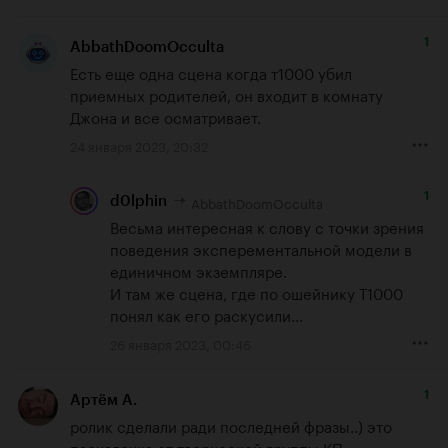
1
AbbathDoomOcculta
Есть еще одна сцена когда т1000 убил 
приемных родителей, он входит в комнату 
Джона и все осматривает.
24 января 2023, 20:32
1
AbbathDoomOcculta
d0lphin
Весьма интересная к слову с точки зрения 
поведения эксперементальной модели в 
единичном экземпляре.

И там же сцена, где по ошейнику Т1000 
понял как его раскусили...
26 января 2023, 00:46
1
Артём А.
ролик сделали ради последней фразы..) это 
пасхалочка от творческой группы КП