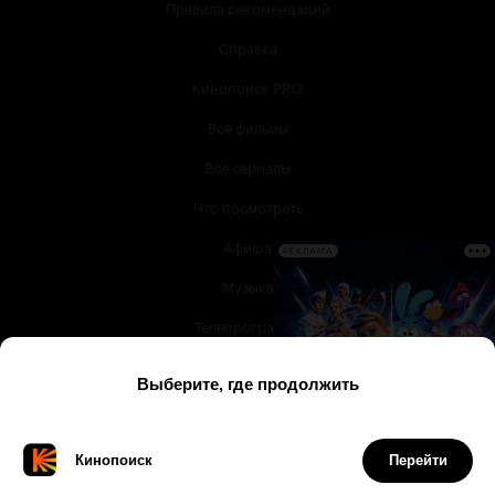
Правила рекомендаций
Справка
Кинопоиск PRO
Все фильмы
Все сериалы
Что посмотреть
Афиша
РЕКЛАМА
Музыка
Телепрограмма
Книги
Служба поддержки
© 2003 —
2026
,
Кинопоиск
18
+
Проект компании