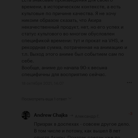
времени, в историческом контексте, а есть 
культовые по причине качества. Я не хочу 
никоим образом сказать, что Акира 
некачественный продукт, нет, но его успех и 
статус культового во многом обусловлен 
спецификой времени: тут и прокат на VHS, и 
рекордная сумма, потраченная на анимацию и 
т.п. Выход этого аниме был событием сам по 
себе.

Вообще, аниме до начала 90-х весьма 
специфичны для восприятию сейчас.
18 октября 2021, 14:07
Посмотреть еще
1 ответ
-3
Александр Г.
Andrew Chajka
Призрак в доспехах - совсем другое дело. 
В том числе и потому, как вышел 8 лет 
спустя Акиры. Призрак сделан уже по 