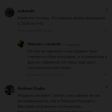
9
makanaki
Известно почему. Это первое аниме вышедшее 
в США на VHS.
18 октября 2021, 13:43
makanaki
Парень с гитарой
По той же причине у нас Шаманг Кинг 
считается убер культовым, в то время как у 
других гайдзинов это лишь ещё один 
ностальгический сёнен.
22 октября 2021, 05:29
4
Andrew Chajka
Недавно смотрел. Сейчас уже совсем не так 
воспринимается, как и Полиция будущего. 
Местами откровенно скучноватые. 

Есть знаковые произведения для своего 