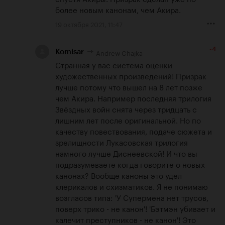
более новым канонам, чем Акира.
19 октября 2021, 11:47
-4
Andrew Chajka
Komisar
Странная у вас система оценки 
художественных произведений! Призрак 
лучше потому что вышел на 8 лет позже 
чем Акира. Например последняя трилогия 
Звёздных войн снята через тридцать с 
лишним лет после оригинальной. Но по 
качеству повествования, подаче сюжета и 
зрелищности Лукасовская трилогия 
намного лучше Диснеевской! И что вы 
подразумеваете когда говорите о новых 
канонах? Вообще каноны это удел 
клерикалов и схизматиков. Я не понимаю 
возгласов типа: 'У Супермена нет трусов, 
поверх трико - не канон'! 'Бэтмэн убивает и 
калечит преступников - не канон'! Это 