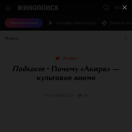
Войти
Онлайн-кинотеатр
Билеты в 
Смотреть кино
Медиа
Аниме
Подкаст
•
Почему «Акира» —
культовое аниме
18 октября 2021
10