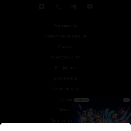
Соглашение
Правила рекомендаций
Справка
Кинопоиск PRO
Все фильмы
Все сериалы
Что посмотреть
Афиша
РЕКЛАМА
Музыка
Телепрограмма
Книги