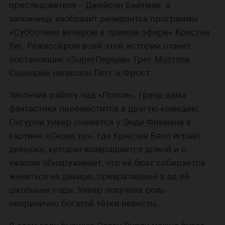
преследователя –
Джейсон Бейтман
, а
заложницу изобразит резидентка программы
«
Субботним вечером в прямом эфире
»
Кристен
Уиг
. Режиссёром всей этой истории станет
постановщик «
SuperПерцев
»
Грег Моттола
.
Сценарий написали Пегг и Фрост.
Закончив работу над «Полом», гранд-дама
фантастики переместится в другую комедию.
Сигурни Уивер
снимется у
Энди Фикмена
в
картине «
Снова ты
», где
Кристен Белл
играет
девушку, которая возвращается домой и с
ужасом обнаруживает, что её брат собирается
жениться на девице, превратившей в ад её
школьные годы. Уивер получила роль
неприлично богатой тётки невесты.
В этом году бывшую Эллен Рипли можно будет