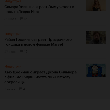
Индустрия
Самара Уивинг сыграет Эмму Фрост в
новых «Людях Икс»
31 июля
12
Индустрия
Райан Гослинг сыграет Призрачного
гонщика в новом фильме Marvel
27 июля
15
Индустрия
Хью Джекман сыграет Джона Сильвера
в фильме Ридли Скотта по «Острову
сокровищ»
8 июня
4