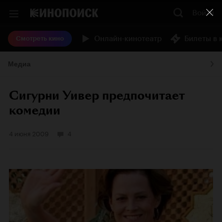
Войти
Онлайн-кинотеатр
Билеты в 
Смотреть кино
Медиа
Сигурни Уивер предпочитает
комедии
4 июня 2009
4