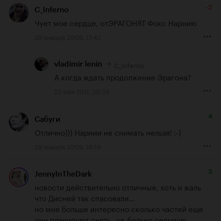
-2
C_Inferno
Чует мое сердце, отЭРАГОНЯТ Фокс Нарнию
29 января 2009, 17:42
C_Inferno
vladimir lenin
А когда ждать продолжение Эрагона?
23 мая 2011, 20:29
4
Сабуги
Отлично))) Нарнии не снимать нельзя! :-)
29 января 2009, 18:14
3
JennyInTheDark
новости действительно отличные, хоть и жаль 
что Дисней так спасовали...

но мне больше интересно сколько частей еще 
они планируют снять...уж больно седьмую 