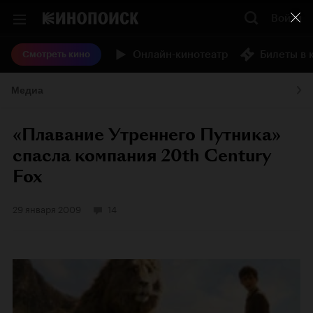
Войти
Онлайн-кинотеатр
Билеты в 
Смотреть кино
Медиа
«Плавание Утреннего Путника»
спасла компания 20th Century
Fox
29 января 2009
14