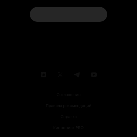
Соглашение
Правила рекомендаций
Справка
Кинопоиск PRO