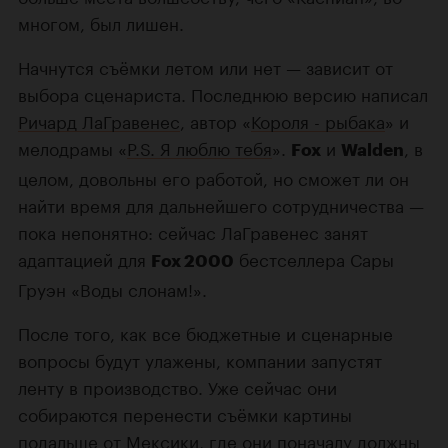
многом, был лишен.
Начнутся съёмки летом или нет — зависит от
выбора сценариста. Последнюю версию написал
Ричард ЛаГравенес
, автор «
Короля - рыбака
» и
мелодрамы «
P.S. Я люблю тебя
».
и
, в
Fox
Walden
целом, довольны его работой, но сможет ли он
найти время для дальнейшего сотрудничества —
пока непонятно: сейчас ЛаГравенес занят
адаптацией для
бестселлера Сары
Fox 2000
Груэн «Воды слонам!».
После того, как все бюджетные и сценарные
вопросы будут улажены, компании запустят
ленту в производство. Уже сейчас они
собираются перенести съёмки картины
подальше от Мексики, где они поначалу должны