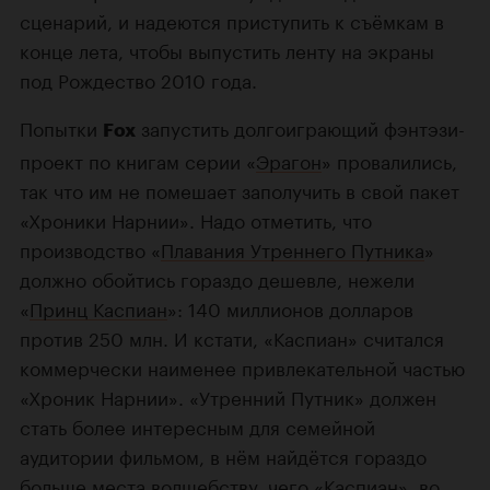
сценарий, и надеются приступить к съёмкам в
конце лета, чтобы выпустить ленту на экраны
под Рождество 2010 года.
Попытки
запустить долгоиграющий фэнтэзи-
Fox
проект по книгам серии «
Эрагон
» провалились,
так что им не помешает заполучить в свой пакет
«Хроники Нарнии». Надо отметить, что
производство «
Плавания Утреннего Путника
»
должно обойтись гораздо дешевле, нежели
«
Принц Каспиан
»: 140 миллионов долларов
против 250 млн. И кстати, «Каспиан» считался
коммерчески наименее привлекательной частью
«Хроник Нарнии». «Утренний Путник» должен
стать более интересным для семейной
аудитории фильмом, в нём найдётся гораздо
больше места волшебству, чего «Каспиан», во