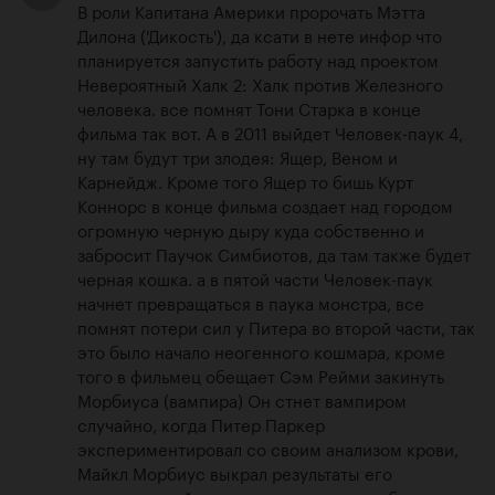
В роли Капитана Америки пророчать Мэтта 
Дилона ('Дикость'), да ксати в нете инфор что 
планируется запустить работу над проектом 
Невероятный Халк 2: Халк против Железного 
человека. все помнят Тони Старка в конце 
фильма так вот. А в 2011 выйдет Человек-паук 4, 
ну там будут три злодея: Ящер, Веном и 
Карнейдж. Кроме того Ящер то бишь Курт 
Коннорс в конце фильма создает над городом 
огромную черную дыру куда собственно и 
забросит Паучок Симбиотов, да там также будет 
черная кошка. а в пятой части Человек-паук 
начнет превращаться в паука монстра, все 
помнят потери сил у Питера во второй части, так 
это было начало неогенного кошмара, кроме 
того в фильмец обещает Сэм Рейми закинуть 
Морбиуса (вампира) Он стнет вампиром 
случайно, когда Питер Паркер 
экспериментировал со своим анализом крови, 
Майкл Морбиус выкрал результаты его 