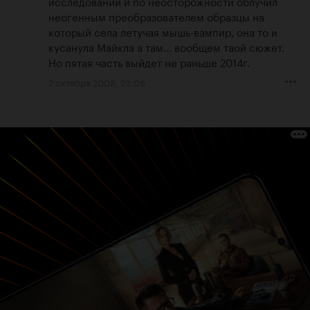
исследований и по неосторожности облучил 
неогенным преобразователем образцы на 
который села летучая мышь-вампир, она то и 
кусанула Майкла а там... вообщем таой сюжет. 
Но пятая часть выйдет не раньше 2014г.
2 октября 2008, 23:08