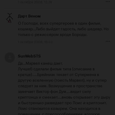
1 октября 2008, 12:28
Дарт Веном
О Господи, всех супергероев в один фильм, 
кошмар...Либо выйдет гадость, либо шедевр. Но 
только с режиссёром вроде Бороды.
1 октября 2008, 16:33
SunWebSTS
Да...Марвел канеш дает.

Лучшеб сделали фильм типа (описание в 
кратце).....Брейниак текает от Супермена в 
другую вселенную (тоесть Марвел), ну и супер 
следует за ним. Возмущение в пространстве 
замечает Виктор фон Дум....видит силу 
криптонца и смекает....вновь открывает эту дыру 
и быстренько разведает про Лоис и криптонит. 
Лоис становится козырем. Она находится в 
помещении, с преспособлениями, которое 