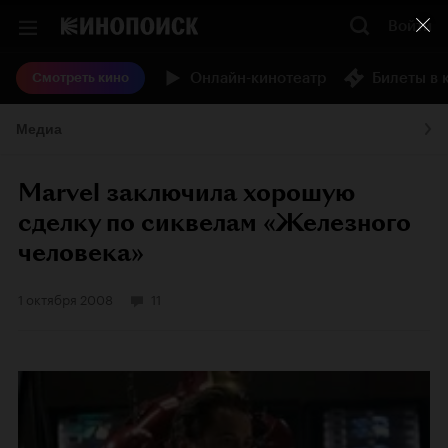
Войти
Онлайн-кинотеатр
Билеты в 
Смотреть кино
Медиа
Marvel заключила хорошую
сделку по сиквелам «Железного
человека»
1 октября 2008
11