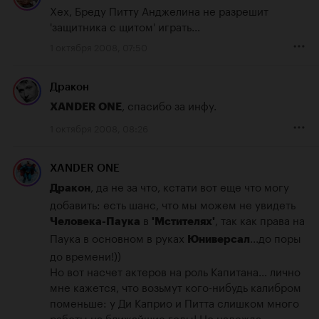
Хех, Бреду Питту Анджелина не разрешит 
'защитника с щитом' играть...
1 октября 2008, 07:50
Дракон
, спасибо за инфу.
XANDER ONE
1 октября 2008, 08:26
XANDER ONE
, да не за что, кстати вот еще что могу 
Дракон
добавить: есть шанс, что мы можем не увидеть 
 в 
, так как права на 
Человека-Паука
'Мстителях'
Паука в основном в руках 
...до поры 
Юниверсал
до времени!))

Но вот насчет актеров на роль Капитана... лично 
мне кажется, что возьмут кого-нибудь калибром 
поменьше: у Ди Каприо и Питта слишком много 
работы на ближайшие годы! Но надежда 