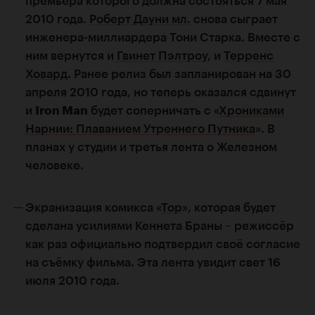
премьера которого должна состояться 7 мая
2010 года.
Роберт Дауни мл.
снова сыграет
инженера-миллиардера Тони Старка. Вместе с
ним вернутся и
Гвинет Пэлтроу
, и
Терренс
Ховард
. Ранее релиз был запланирован на 30
апреля 2010 года, но теперь оказался сдвинут
и
Iron Man
будет соперничать с «
Хрониками
Нарнии: Плаванием Утреннего Путника
». В
планах у студии и третья лента о Железном
человеке.
Экранизация комикса «
Тор
», которая будет
сделана усилиями Кеннета Браны – режиссёр
как раз официально подтвердил своё согласие
на съёмку фильма. Эта лента увидит свет 16
июля 2010 года.