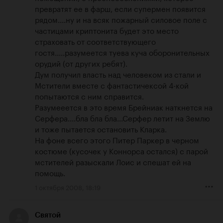
превратят ее в фарш, если супермен появится 
рядом....ну и на всяк пожарный силовое поле с 
частицами криптонита будет это место 
страховать от соответствующего 
гостя.....разумеется туева куча оборонительных 
орудий (от других ребят).

Дум получил власть над человеком из стали и 
Мстители вместе с фантастичексой 4-кой 
попытаются с ним справится. 

Разумееется в это время Брейниак наткнется на 
Серфера....бла бла бла...Серфер летит на Землю 
и тоже пытается остановить Кларка.

На фоне всего этого Питер Паркер в черном 
костюме (кусочек у Коннорса остался) с парой 
мстителей разыскали Лоис и спешат ей на 
помощь.
1 октября 2008, 18:19
Святой