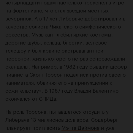
четырнадцати годам настолько преуспел в игре
на фортепиано, что стал звездой местных
вечеринок. А в 17 лет Либераче дебютировал и в
качестве солиста Чикагского симфонического
оркестра. Музыкант любил яркие костюмы,
дорогие шубы, кольца, блёстки, вел свое
телешоу и был крайне экстравагантной
персоной, жизнь которого не раз сопровождали
скандалы. Например, в 1982 году бывший шофер
пианиста Скотт Торсон подал иск против своего
нанимателя, обвиняя его «в принуждении к
сожительству». В 1987 году Владзи Валентино
скончался от СПИДа.
На роль Торсона, пытавшегося отсудить у
Либераче 13 миллионов долларов, Содерберг
планирует пригласить
Мэтта Дэймона
и уже