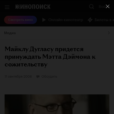
Войти
Онлайн-кинотеатр
Билеты в 
Смотреть кино
Медиа
Майклу Дугласу придется
принуждать Мэтта Дэймона к
сожительству
11 сентября 2008
Обсудить