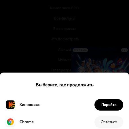
Кинопоиск PRO
Все фильмы
Все сериалы
Что посмотреть
Афиша
РЕКЛАМА
Музыка
Телепрограмма
Книги
Служба поддержки
© 2003 —
2026
,
Кинопоиск
18
+
Проект компании