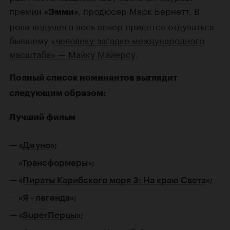
премии
, продюсер Марк Бернетт. В
«Эмми»
роли ведущего весь вечер придется отдуваться
бывшему «
человеку-загадке международного
масштаба» —
Майку Майерсу
.
Полный список номинантов выглядит
следующим образом:
Лучший фильм
«
Джуно
»;
«
Трансформеры
»;
«
Пираты Карибского моря 3: На краю Света
»;
«
Я - легенда
»;
«
SuperПерцы
»;