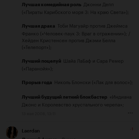
 Джонни Депп 
Лучшая комедийная роль 
(«Пираты Карибского моря 3: На краю Света»);

 Тоби Магуайр против Джеймса 
Лучшая драка 
Франко («Человек-паук 3: Враг в отражении»); /
Хейден Кристенсен против Джэми Белла 
(«Телепорт»);

 Шайа ЛаБаф и Сара Ремер 
Лучший поцелуй 
(«Паранойя»);

 Николь Блонски («Лак для волос»);

Прорыв года 
 «Индиана 
Лучший будущий летний блокбастер 
Джонс и Королевство xрустального черепа»;
13 мая 2008, 13:11
-1
Laerdan
  «Джуно»
