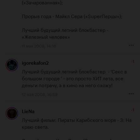
(«Зачарованная»);

Прорыв года - Майкл Сера («SuperПерцы»);

Лучший будущий летний блокбастер - 
«Железный человек»
11 мая 2008, 14:16
-1
igorekafon2
Лучший будущий летний блокбастер  - 'Секс в 
большом городе ' - это просто ХИТ лета, все 
деньги потрачу, а в кино на него схожу!
12 мая 2008, 16:59
-1
LieNa
Лучший фильм: Пираты Карибского моря - 3: На 
краю света.
