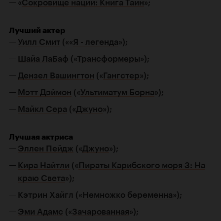
«
Сокровище нации: Книга Тайн
»;
Лучший актер
Уилл Смит
(««
Я - легенда
»);
Шайа ЛаБаф
(«
Трансформеры
»);
Дензел Вашингтон
(«
Гангстер
»);
Мэтт Дэймон
(«
Ультиматум Борна
»);
Майкл Сера
(«
Джуно
»);
Лучшая актриса
Эллен Пейдж
(«
Джуно
»);
Кира Найтли
(«
Пираты Карибского моря 3: На
краю Света
»);
Кэтрин Хайгл
(«
Немножко беременна
»);
Эми Адамс
(«
Зачарованная
»);