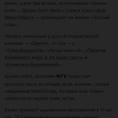
роль», а все три актера, исполнивших главные
роли —
Джона Хилл
,
Майкл Сера
и
Кристофер
Минц-Плассе
— претендуют на звание «Прорыв
года».
Четыре номинации у другой подростковой
комедии — «
Джуно
», по три — у
«
Трансформеров
», «Зачарованной», «
Пиратов
Карибского моря 3: На краю Света
» и
«
Немножко беременной
».
Кроме этого, зрителям
предстоит
MTV
проголосовать за лучший по их мнению , самый
ожидаемый блокбастер, который еще только
окажется на экране этим летом.
Канал проведет церемонию награждения в 17-ый
раз. Постановщиком шоу назначен лауреат