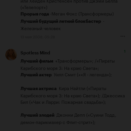
или Хейден Кристенсен против Джэми Белла 
Прорыв года 
- 
Лучший будущий летний блокбастер  
Железный человек
13 мая 2008, 05:28
1
Spotless Mind
 «Трансформеры»; /«Пираты 
Лучший фильм 
 Уилл Смит (««Я - легенда»);

Лучший актер 
 Кира Найтли («Пираты 
Лучшая актриса 
Карибского моря 3: На краю Света»); /Джессика 
Бил («Чак и Ларри: Пожарная свадьба»);

 Джонни Депп («Суини Тодд, 
Лучший злодей 
демон-парикмахер с Флит-стрит»);
