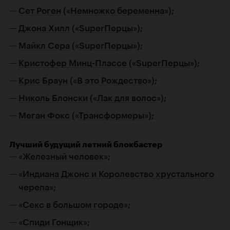
Сет Роген
(«
Немножко беременна
»);
Джона Хилл
(«
SuperПерцы
»);
Майкл Сера
(«
SuperПерцы
»);
Кристофер Минц-Плассе
(«
SuperПерцы
»);
Крис Браун
(«
В это Рождество
»);
Николь Блонски
(«
Лак для волос
»);
Меган Фокс
(«
Трансформеры
»);
Лучший будущий летний блокбастер
«
Железный человек
»;
«
Индиана Джонс и Королевство xрустального
черепа
»;
«
Секс в большом городе
»;
«
Спиди Гонщик
»;