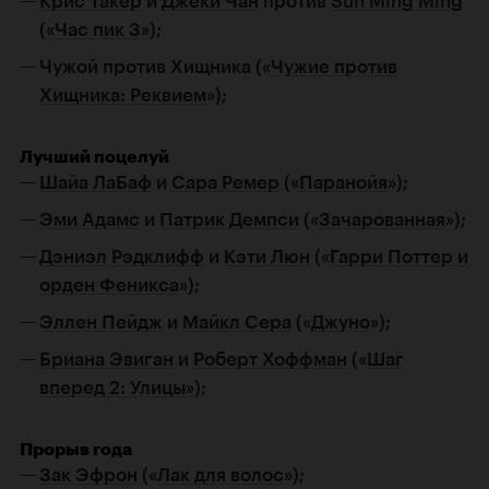
Крис Такер
и
Джеки Чан
против
Sun Ming Ming
(«
Час пик 3
»);
Чужой против Хищника («
Чужие против
Хищника: Реквием
»);
Лучший поцелуй
Шайа ЛаБаф
и
Сара Ремер
(«
Паранойя
»);
Эми Адамс
и
Патрик Демпси
(«
Зачарованная
»);
Дэниэл Рэдклифф
и
Кэти Люн
(«
Гарри Поттер и
орден Феникса
»);
Эллен Пейдж
и
Майкл Сера
(«
Джуно
»);
Бриана Эвиган
и
Роберт Хоффман
(«
Шаг
вперед 2: Улицы
»);
Прорыв года
Зак Эфрон
(«
Лак для волос
»);