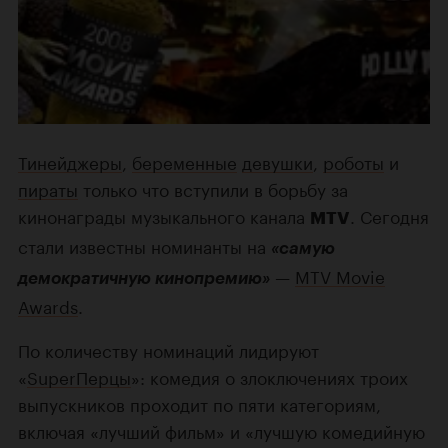
Тинейджеры
,
беременные
девушки
,
роботы
и
пираты
только что вступили в борьбу за
кинонаграды музыкального канала
. Сегодня
MTV
стали известны номинанты на
«самую
—
MTV Movie
демократичную кинопремию»
Awards
.
По количеству номинаций лидируют
«
SuperПерцы
»: комедия о злоключениях троих
выпускников проходит по пяти категориям,
включая «лучший фильм» и «лучшую комедийную