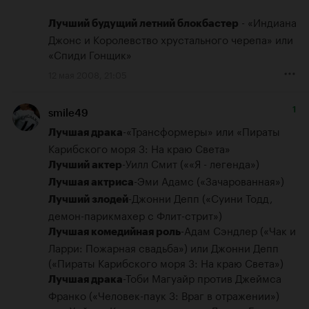
 - «Индиана 
Лучший будущий летний блокбастер
Джонс и Королевство xрустального черепа» или 
«Спиди Гонщик»
12 мая 2008, 21:05
1
smile49
-«Трансформеры» или «Пираты 
Лучшая драка
Лучший актер
Лучшая актриса
-Джонни Депп («Суини Тодд, 
Лучший злодей
-Адам Сэндлер («Чак и 
Лучшая комедийная роль
Ларри: Пожарная свадьба») или Джонни Депп 
-Тоби Магуайр против Джеймса 
Лучшая драка
Франко («Человек-паук 3: Враг в отражении») 