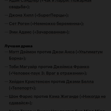
Адам Сэндлер
(«
Чак и Ларри: Пожарная
свадьба
»);
Джона Хилл
(«
SuperПерцы
»);
Сет Роген
(«
Немножко беременна
»);
Эми Адамс
(«
Зачарованная
»);
Лучшая драка
Мэтт Дэймон
против
Джои Анса
(«
Ультиматум
Борна
»);
Тоби Магуайр
против
Джеймса Франко
(«
Человек-паук 3: Враг в отражении
»);
Хейден Кристенсен
против
Джэми Белла
(«
Телепорт
»);
Шон Фарис
против
Кэма Жиганде
(«
Никогда не
сдавайся
»);