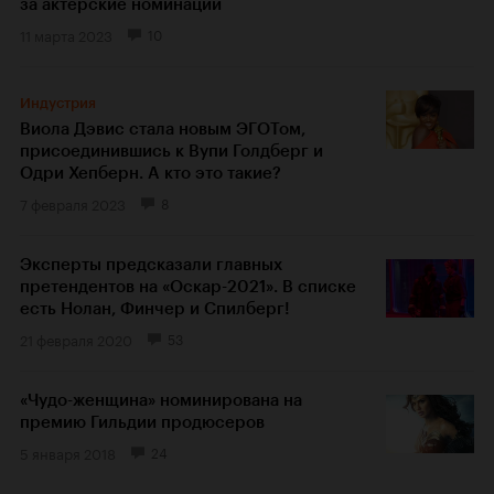
за актерские номинации
11 марта 2023
10
Индустрия
Виола Дэвис стала новым ЭГОТом,
присоединившись к Вупи Голдберг и
Одри Хепберн. А кто это такие?
7 февраля 2023
8
Эксперты предсказали главных
претендентов на «Оскар-2021». В списке
есть Нолан, Финчер и Спилберг!
21 февраля 2020
53
«Чудо-женщина» номинирована на
премию Гильдии продюсеров
5 января 2018
24