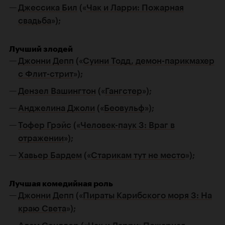
Джессика Бил
(«
Чак и Ларри: Пожарная
свадьба
»);
Лучший злодей
Джонни Депп
(«
Суини Тодд, демон-парикмахер
с Флит-стрит
»);
Дензел Вашингтон
(«
Гангстер
»);
Анджелина Джоли
(«
Беовульф
»);
Тофер Грэйс
(«
Человек-паук 3: Враг в
отражении
»);
Хавьер Бардем
(«
Старикам тут не место
»);
Лучшая комедийная роль
Джонни Депп
(«
Пираты Карибского моря 3: На
краю Света
»);