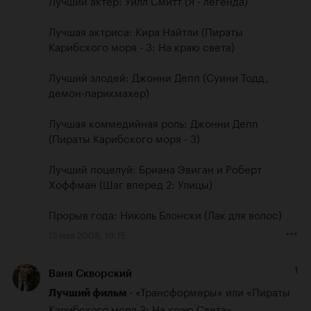
Лучший актер: Уилл Смитт (Я - легенда) 

Лучшая актриса: Кира Найтли (Пираты 
Карибского моря - 3: На краю света) 

Лучший злодей: Джонни Депп (Суини Тодд, 
демон-парикмахер) 

Лучшая коммедийная роль: Джонни Депп 
(Пираты Карибского моря - 3) 

Лучший поцелуй: Бриана Эвиган и Роберт 
Хоффман (Шаг вперед 2: Улицы) 

Прорыв года: Николь Блонски (Лак для волос)
12 мая 2008, 19:15
1
Ваня Скворский
 - «Трансформеры» или «Пираты 
Лучший фильм
Карибского моря 3: На краю Света»
