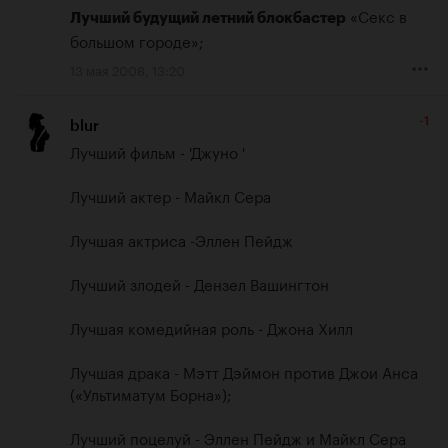
 «Секс в 
Лучший будущий летний блокбастер
большом городе»;
13 мая 2008, 13:20
-1
blur
Лучший фильм - 'Джуно '

Лучший актер - Майкл Сера

Лучшая актриса -Эллен Пейдж

Лучший злодей - Дензел Вашингтон

Лучшая комедийная роль - Джона Хилл

Лучшая драка - Мэтт Дэймон против Джои Анса 
(«Ультиматум Борна»);

Лучший поцелуй - Эллен Пейдж и Майкл Сера 