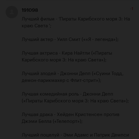
-1
191098
Лучший фильм - 'Пираты Карибского моря 3: На 
краю Света ';

Лучший актер - Уилл Смит (««Я - легенда»);

Лучшая актриса - Кира Найтли («Пираты 
Карибского моря 3: На краю Света»);

Лучший злодей - Джонни Депп («Суини Тодд, 
демон-парикмахер с Флит-стрит»);

Лучшая комедийная роль - Джонни Депп 
(«Пираты Карибского моря 3: На краю Света»);

Лучшая драка - Хейден Кристенсен против 
Джэми Белла («Телепорт»);

Лучший поцелуй - Эми Адамс и Патрик Демпси 