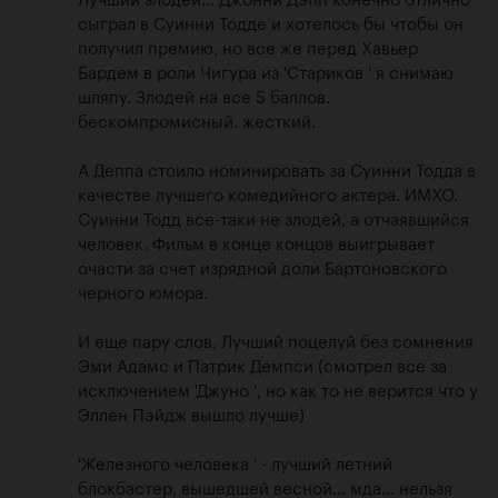
сыграл в Суинни Тодде и хотелось бы чтобы он 
получил премию, но все же перед Хавьер 
Бардем в роли Чигура из 'Стариков ' я снимаю 
шляпу. Злодей на все 5 баллов. 
бескомпромисный. жесткий.

А Деппа стоило номинировать за Суинни Тодда в 
качестве лучшего комедийного актера. ИМХО. 
Суинни Тодд все-таки не злодей, а отчаявшийся 
человек. Фильм в конце концов выигрывает 
очасти за счет изрядной доли Бартоновского 
черного юмора.

И еще пару слов, Лучший поцелуй без сомнения 
Эми Адамс и Патрик Демпси (смотрел все за 
исключением 'Джуно ', но как то не верится что у 
Эллен Пэйдж вышло лучше) 

'Железного человека ' - лучший летний 
блокбастер, вышедшей весной... мда... нельзя 