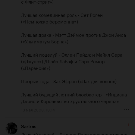
с Флит-стрит») 

Лучшая комедийная роль - Сет Роген 
(«Немножко беременна») 

Лучшая драка - Мэтт Дэймон против Джои Анса 
(«Ультиматум Борна») 

Лучший поцелуй - Эллен Пейдж и Майкл Сера 
(«Джуно») /Шайа ЛаБаф и Сара Ремер 
(«Паранойя») 

Прорыв года - Зак Эфрон («Лак для волос») 

Лучший будущий летний блокбастер - «Индиана 
Джонс и Королевство xрустального черепа»
13 мая 2008, 18:14
-1
Sartois
Лучший злодей... Джонни Дэпп конечно отлично 