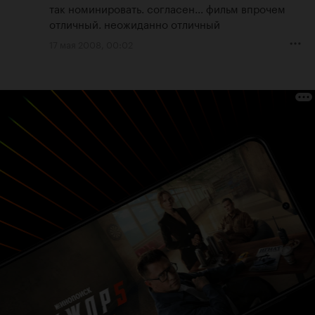
так номинировать. согласен... фильм впрочем 
отличный. неожиданно отличный
17 мая 2008, 00:02