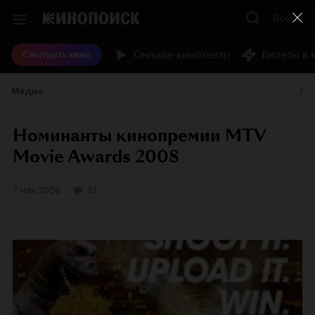
Войти
Онлайн-кинотеатр
Билеты в 
Смотреть кино
Медиа
Номинанты кинопремии MTV
Movie Awards 2008
7 мая 2008
13