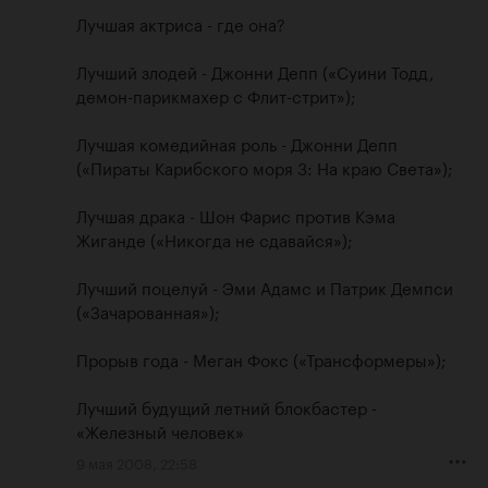
Лучшая актриса - где она?

Лучший злодей - Джонни Депп («Суини Тодд, 
демон-парикмахер с Флит-стрит»);

Лучшая комедийная роль - Джонни Депп 
(«Пираты Карибского моря 3: На краю Света»);

Лучшая драка - Шон Фарис против Кэма 
Жиганде («Никогда не сдавайся»);

Лучший поцелуй - Эми Адамс и Патрик Демпси 
(«Зачарованная»);

Прорыв года - Меган Фокс («Трансформеры»);

Лучший будущий летний блокбастер - 
«Железный человек»
9 мая 2008, 22:58