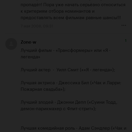
пропадёт! Пора уже начать серьёзно относиться 
к критериям отбора номинантов и 
предоставлять всем фильмам равные шансы!!!
7 мая 2008, 09:31
1
Zone-w
Лучший фильм - «Трансформеры» или «Я - 
легенда»

Лучший актер  -  Уилл Смит (««Я - легенда»);

Лучшая актриса - Джессика Бил («Чак и Ларри: 
Пожарная свадьба»);

Лучший злодей - Джонни Депп («Суини Тодд, 
демон-парикмахер с Флит-стрит»);

Лучшая комедийная роль - Адам Сэндлер («Чак и 