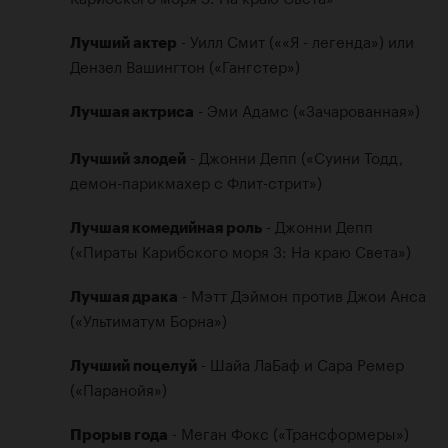
 - Уилл Смит (««Я - легенда») или 
Лучший актер
Дензел Вашингтон («Гангстер») 

 - Эми Адамс («Зачарованная») 

Лучшая актриса
 - Джонни Депп («Суини Тодд, 
Лучший злодей
демон-парикмахер с Флит-стрит») 

 - Джонни Депп 
Лучшая комедийная роль
(«Пираты Карибского моря 3: На краю Света») 

 - Мэтт Дэймон против Джои Анса 
Лучшая драка
(«Ультиматум Борна») 

 - Шайа ЛаБаф и Сара Ремер 
Лучший поцелуй
(«Паранойя») 

 - Меган Фокс («Трансформеры») 

Прорыв года