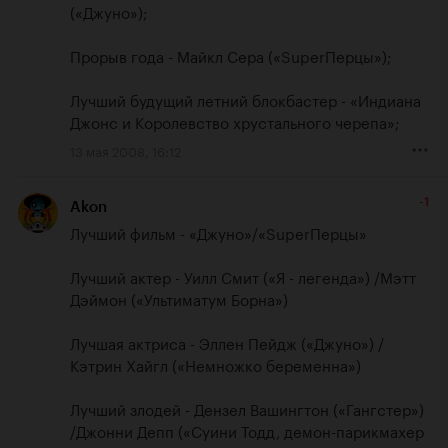
(«Джуно»);

Прорыв года - Майкл Сера («SuperПерцы»);

Лучший будущий летний блокбастер - «Индиана 
Джонс и Королевство xрустального черепа»;
13 мая 2008, 16:12
-1
Akon
Лучший фильм - «Джуно»/«SuperПерцы»

Лучший актер - Уилл Смит («Я - легенда») /Мэтт 
Дэймон («Ультиматум Борна») 

Лучшая актриса - Эллен Пейдж («Джуно») /
Кэтрин Хайгл («Немножко беременна») 

Лучший злодей - Дензел Вашингтон («Гангстер») 
/Джонни Депп («Суини Тодд, демон-парикмахер 