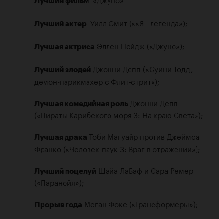
Лучший фильм
  Уилл Смит (««Я - легенда»);

Лучший актер
 Эллен Пейдж («Джуно»);

Лучшая актриса
 Джонни Депп («Суини Тодд, 
Лучший злодей
демон-парикмахер с Флит-стрит»);

 Джонни Депп 
Лучшая комедийная роль
(«Пираты Карибского моря 3: На краю Света»);

 Тоби Магуайр против Джеймса 
Лучшая драка
Франко («Человек-паук 3: Враг в отражении»);

 Шайа ЛаБаф и Сара Ремер 
Лучший поцелуй
(«Паранойя»);

 Меган Фокс («Трансформеры»);

Прорыв года