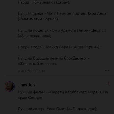
Ларри: Пожарная свадьба»);

Лучшая драка - Мэтт Дэймон против Джои Анса 
(«Ультиматум Борна») 

Лучший поцелуй - Эми Адамс и Патрик Демпси 
(«Зачарованная»);

Прорыв года -  Майкл Сера («SuperПерцы»);

Лучший будущий летний блокбастер  - 
«Железный человек»
9 мая 2008, 14:14
-1
Jinny Juls
Лучший фильм - «Пираты Карибского моря 3: На 
краю Света»;

Лучший актер - Уилл Смит (««Я - легенда»);
