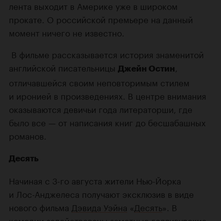
лента выходит в Америке уже в широком
прокате. О российской премьере на данный
момент ничего не известно.
В фильме рассказывается история знаменитой
английской писательницы
,
Джейн Остин
отличавшейся своим неповторимым стилем
и иронией в произведениях. В центре внимания
оказываются девичьи года литераторши, где
было все — от написания книг до бесшабашных
романов.
Десять
Начиная с
3-го
августа жители
Нью-Йорка
и
Лос-Анджелеса
получают эксклюзив в виде
нового фильма
Дэвида Уэйна
«
Десять
». В
комедии задействованы заметные голливудские