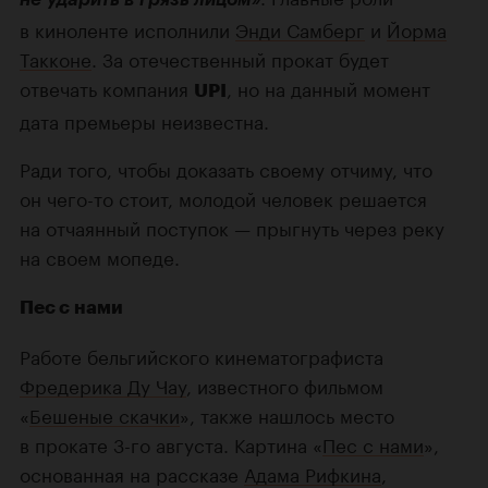
в киноленте исполнили
Энди Самберг
и
Йорма
Такконе
. За отечественный прокат будет
отвечать компания
, но на данный момент
UPI
дата премьеры неизвестна.
Ради того, чтобы доказать своему отчиму, что
он
чего-то
стоит, молодой человек решается
на отчаянный поступок — прыгнуть через реку
на своем мопеде.
Пес с нами
Работе бельгийского кинематографиста
Фредерика Ду Чау
, известного фильмом
«
Бешеные скачки
», также нашлось место
в прокате
3-го
августа. Картина «
Пес с нами
»,
основанная на рассказе
Адама Рифкина
,