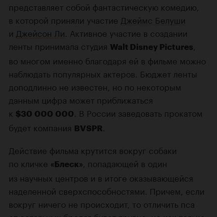
представляет собой фантастическую комедию,
в которой приняли участие
Джеймс Белуши
и
Джейсон Ли
. Активное участие в создании
ленты принимала студия
,
Walt Disney Pictures
во многом именно благодаря ей в фильме можно
наблюдать популярных актеров. Бюджет ленты
доподлинно не известен, но по некоторым
данным цифра может приближаться
к
. В России заведовать прокатом
$30 000 000
будет компания
.
BVSPR
Действие фильма крутится вокруг собаки
по кличке
, попадающей в один
«Блеск»
из научных центров и в итоге оказывающейся
наделенной сверхспособностями. Причем, если
вокруг ничего не происходит, то отличить пса
от остальных бродяг будет трудно, но как только