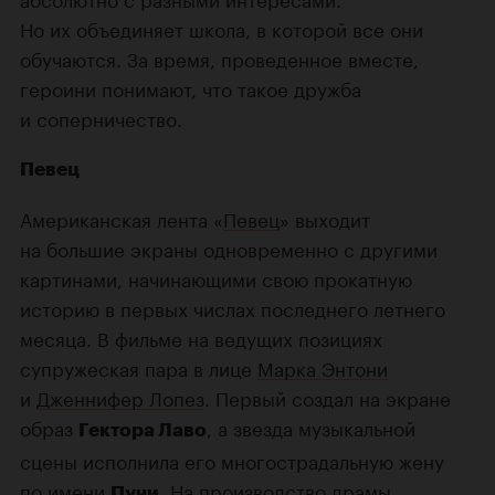
Но их объединяет школа, в которой все они
обучаются. За время, проведенное вместе,
героини понимают, что такое дружба
и соперничество.
Певец
Американская лента «
Певец
» выходит
на большие экраны одновременно с другими
картинами, начинающими свою прокатную
историю в первых числах последнего летнего
месяца. В фильме на ведущих позициях
супружеская пара в лице
Марка Энтони
и
Дженнифер Лопез
. Первый создал на экране
образ
, а звезда музыкальной
Гектора Лаво
сцены исполнила его многострадальную жену
по имени
. На производство драмы
Пучи