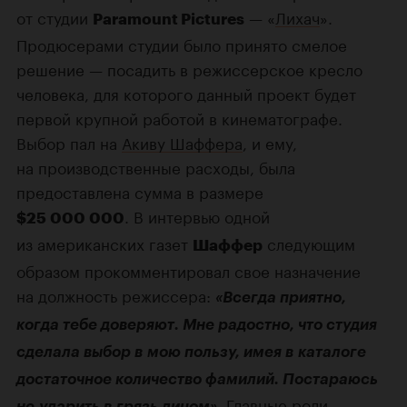
от студии
— «
Лихач
».
Paramount Pictures
Продюсерами студии было принято смелое
решение — посадить в режиссерское кресло
человека, для которого данный проект будет
первой крупной работой в кинематографе.
Выбор пал на
Акиву Шаффера
, и ему,
на производственные расходы, была
предоставлена сумма в размере
. В интервью одной
$25 000 000
из американских газет
следующим
Шаффер
образом прокомментировал свое назначение
на должность режиссера:
«Всегда приятно,
когда тебе доверяют. Мне радостно, что студия
сделала выбор в мою пользу, имея в каталоге
достаточное количество фамилий. Постараюсь
. Главные роли
не ударить в грязь лицом»