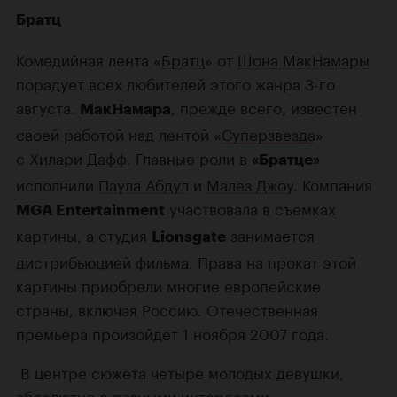
Братц
Комедийная лента «
Братц
» от
Шона МакНамары
порадует всех любителей этого жанра
3-го
августа.
, прежде всего, известен
МакНамара
своей работой над лентой «
Суперзвезда
»
с
Хилари Дафф
. Главные роли в
«Братце»
исполнили
Паула Абдул
и
Малез Джоу
. Компания
участвовала в съемках
MGA Entertainment
картины, а студия
занимается
Lionsgate
дистрибьюцией фильма. Права на прокат этой
картины приобрели многие европейские
страны, включая Россию. Отечественная
премьера произойдет 1 ноября 2007 года.
В центре сюжета четыре молодых девушки,
абсолютно с разными интересами.