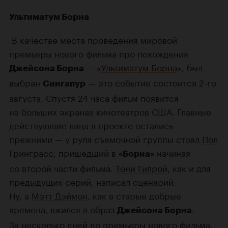
Ультиматум Борна
В качестве места проведения мировой
премьеры нового фильма про похождения
— «
Ультиматум Борна
», был
Джейсона Борна
выбран
— это событие состоится
2-го
Сингапур
августа. Спустя 24 часа фильм появится
на больших экранах кинотеатров США. Главные
действующие лица в проекте остались
прежними — у руля съемочной группы стоял
Пол
Гринграсс
, пришедший в
начиная
«Борна»
со второй части фильма.
Тони Гилрой
, как и для
предыдущих серий, написал сценарий.
Ну, а
Мэтт Дэймон
, как в старые добрые
времена, вжился в образ
.
Джейсона Борна
За несколько дней до премьеры нового фильма,