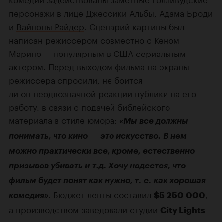
персонажи в лице
Джессики Альбы
,
Адама Броди
и
Вайноны Райдер
. Сценарий картины был
написан режиссером совместно с
Кеном
Марино
— популярным в США сериальным
актером. Перед выходом фильма на экраны
режиссера спросили, не боится
ли он неоднозначной реакции публики на его
работу, в связи с подачей библейского
материала в стиле юмора:
«Мы все должны
понимать, что кино — это искусство. В нем
можно практически все, кроме, естественно
призывов убивать и т.д. Хочу надеется, что
фильм будет понят как нужно, т. е. как хорошая
. Бюджет ленты составил
,
комедия»
$5 250 000
а производством заведовали студии
City Lights