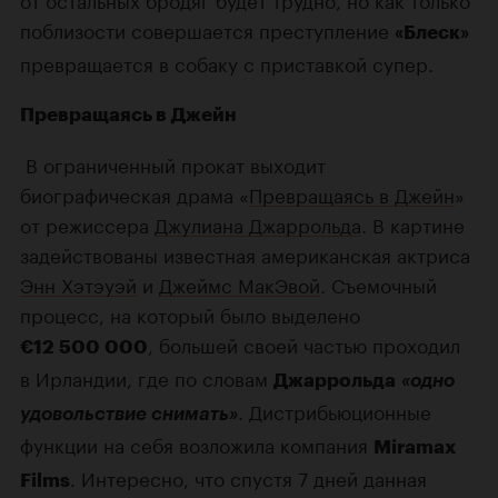
поблизости совершается преступление
«Блеск»
превращается в собаку с приставкой супер.
Превращаясь в Джейн
В ограниченный прокат выходит
биографическая драма «
Превращаясь в Джейн
»
от режиссера
Джулиана Джаррольда
. В картине
задействованы известная американская актриса
Энн Хэтэуэй
и
Джеймс МакЭвой
. Съемочный
процесс, на который было выделено
, большей своей частью проходил
€12 500 000
в Ирландии, где по словам
Джаррольда
«одно
. Дистрибьюционные
удовольствие снимать»
функции на себя возложила компания
Miramax
. Интересно, что спустя 7 дней данная
Films