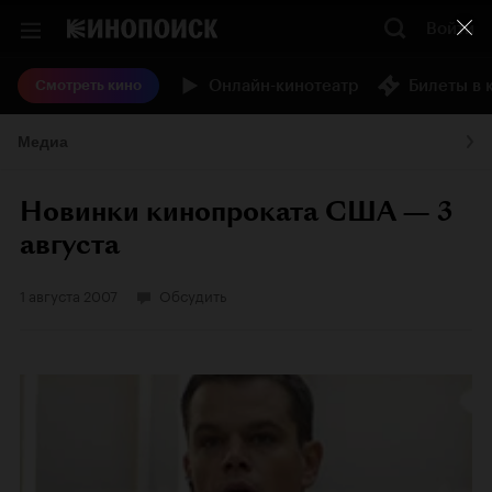
Войти
Онлайн-кинотеатр
Билеты в 
Смотреть кино
Медиа
Новинки кинопроката США — 3
августа
1 августа 2007
Обсудить