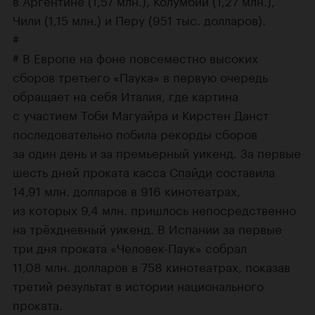
в Аргентине (1,57 млн.), Колумбии (1,27 млн.),
Чили (1,15 млн.) и Перу (951 тыс. долларов).
#
# В Европе на фоне повсеместно высоких
сборов третьего «Паука» в первую очередь
обращает на себя Италия, где картина
с участием Тоби Магуайра и Кирстен Данст
последовательно побила рекорды сборов
за один день и за премьерный уикенд. За первые
шесть дней проката касса
Спайди
составила
14,91 млн. долларов в 916 кинотеатрах,
из которых 9,4 млн. пришлось непосредственно
на трёхдневный уикенд. В Испании за первые
три дня проката «Человек-Паук» собрал
11,08 млн. долларов в 758 кинотеатрах, показав
третий результат в истории национального
проката.