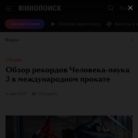
Войти
Онлайн-кинотеатр
Билеты в 
Смотреть кино
Медиа
Сборы
Обзор рекордов Человека-паука
3 в международном прокате
8 мая 2007
Обсудить