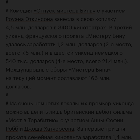
#
# Комедия
«Отпуск мистера Бина»
с участием
Роуэна Эткинсона
занесла в свою копилку
4,5 млн. долларов в 3400 кинотеатрах. В третий
уикенд французского проката «Мистеру Бину
удалось заработать 1,2 млн. долларов (
2-е
место,
всего 7,5 млн.) и в шестой уикенд немецкого
540 тыс. долларов (
4-е
место, всего 21,4 млн.).
Международные сборы «Мистера Бина»
на текущий момент составляют 166 млн.
долларов.
#
# Из очень немногих локальных премьер уикенда
можно выделить лишь британский дебют фильма
«Мост в Терабитию»
с участием
Анны-Cофии
Робб
и
Джоша Хатчерсона
. За первые три дня
проката семейная кинолента заработала 1,4 млн.