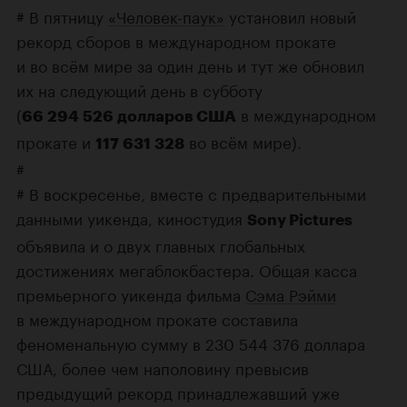
# В пятницу
«Человек-паук»
установил новый
рекорд сборов в международном прокате
и во всём мире за один день и тут же обновил
их на следующий день в субботу
(
в международном
66 294 526 долларов США
прокате и
во всём мире).
117 631 328
#
# В воскресенье, вместе с предварительными
данными уикенда, киностудия
Sony Pictures
объявила и о двух главных глобальных
достижениях мегаблокбастера. Общая касса
премьерного уикенда фильма
Сэма Рэйми
в международном прокате составила
феноменальную сумму в 230 544 376 доллара
США, более чем наполовину превысив
предыдущий рекорд принадлежавший уже