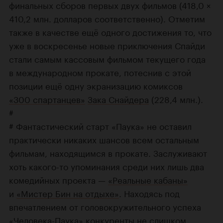
финальных сборов первых двух фильмов (418,0 ×
410,2 млн. долларов соответственно). Отметим
также в качестве ещё одного достижения то, что
уже в воскресенье новые приключения Спайди
стали самым кассовым фильмом текущего года
в международном прокате, потеснив с этой
позиции ещё одну экранизацию комиксов
«300 спартанцев»
Зака Снайдера
(228,4 млн.).
#
# Фантастический старт «Паука» не оставил
практически никаких шансов всем остальным
фильмам, находящимся в прокате. Заслуживают
хоть
какого-то
упоминания среди них лишь два
комедийных проекта —
«Реальные кабаны»
и
«Мистер Бин на отдыхе»
. Находясь под
впечатлением от головокружительного успеха
«Человека-Паука» конкуренты не слишком