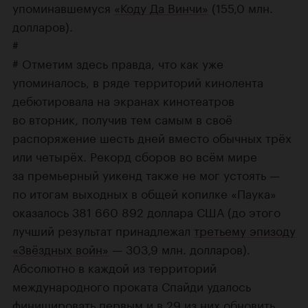
упоминавшемуся
«Коду Да Винчи»
(155,0 млн.
долларов).
#
# Отметим здесь правда, что как уже
упоминалось, в ряде территорий кинолента
дебютировала на экранах кинотеатров
во вторник, получив тем самым в своё
распоряжение шесть дней вместо обычных трёх
или четырёх. Рекорд сборов во всём мире
за премьерный уикенд также не мог устоять —
по итогам выходных в общей копилке «Паука»
оказалось 381 660 892 доллара США (до этого
лучший результат принадлежал
третьему эпизоду
«Звёздных войн»
— 303,9 млн. долларов).
Абсолютно в каждой из территорий
международного проката Спайди удалось
финишировать первым и в 29 из них обновить