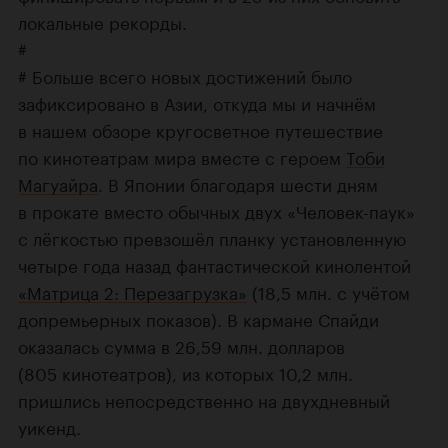
локальные рекорды.
#
# Больше всего новых достижений было
зафиксировано в Азии, откуда мы и начнём
в нашем обзоре кругосветное путешествие
по кинотеатрам мира вместе c героем
Тоби
Магуайра
. В Японии благодаря шести дням
в прокате вместо обычных двух «Человек-паук»
с лёгкостью превзошёл планку установленную
четыре года назад фантастической кинолентой
«Матрица 2: Перезагрузка»
(18,5 млн. с учётом
допремьерных показов). В кармане Спайди
оказалась сумма в 26,59 млн. долларов
(805 кинотеатров), из которых 10,2 млн.
пришлись непосредственно на двухдневный
уикенд.