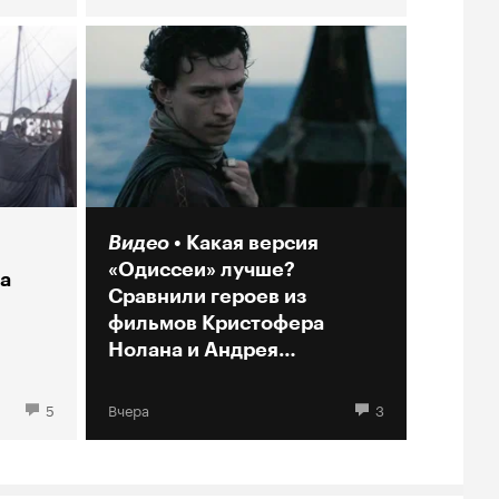
Видео
Какая версия
«Одиссеи» лучше?
а
Сравнили героев из
фильмов Кристофера
Нолана и Андрея
Кончаловского
5
Вчера
3