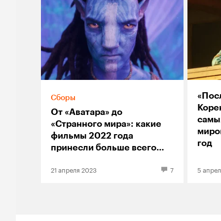
«Пос
Сборы
Корен
От «Аватара» до
самы
«Странного мира»: какие
миров
фильмы 2022 года
год
принесли больше всего
чистой прибыли и самые
21 апреля 2023
7
5 апрел
большие убытки