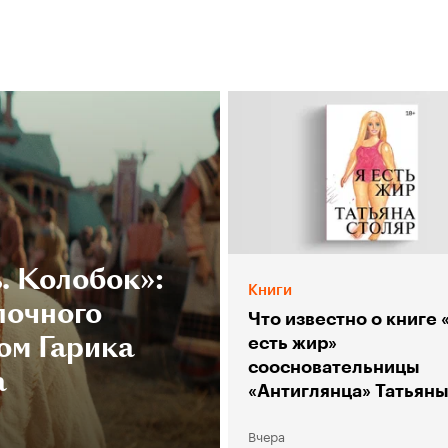
. Колобок»:
Книги
лочного
Что известно о книге 
ом Гарика
есть жир»
соосновательницы
а
«Антиглянца» Татьян
Столяр
Вчера