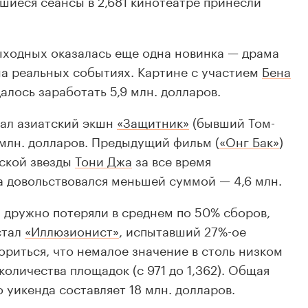
вшиеся сеансы в 2,681 кинотеатре принесли
ыходных оказалась еще одна новинка — драма
на реальных событиях. Картине с участием
Бена
алось заработать 5,9 млн. долларов.
вал азиатский экшн
«Защитник»
(бывший Том-
 млн. долларов. Предыдущий фильм (
«Онг Бак»
)
тской звезды
Тони Джа
за все время
 довольствовался меньшей суммой — 4,6 млн.
 дружно потеряли в среднем по 50% сборов,
стал
«Иллюзионист»
, испытавший 27%-ое
ориться, что немалое значение в столь низком
оличества площадок (с 971 до 1,362). Общая
 уикенда составляет 18 млн. долларов.