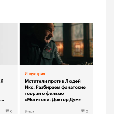
Индустрия
«Я
Мстители против Людей
Икс. Разбираем фанатские
теории о фильме
ы
«Мстители: Доктор Дум»
0
Вчера
2