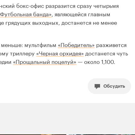
нский бокс-офис разразится сразу четырьмя
«Футбольная банда»
, являющейся главным
де грядущих выходных, достанется не менее
 меньше: мультфильм
«Победитель»
разживется
ному триллеру
«Черная орхидея»
достанется чуть
медии
«Прощальный поцелуй»
— около 1,100.
Обсудить