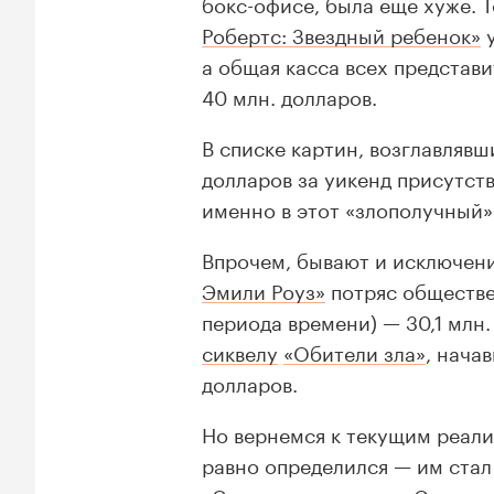
бокс-офисе, была еще хуже. 
Робертс: Звездный ребенок»
у
а общая касса всех представи
40 млн. долларов.
В списке картин, возглавлявш
долларов за уикенд присутств
именно в этот «злополучный» 
Впрочем, бывают и исключени
Эмили Роуз»
потряс обществе
периода времени) — 30,1 млн.
сиквелу
«Обители зла»
, нача
долларов.
Но вернемся к текущим реалия
равно определился — им стал