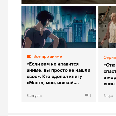
Всё про аниме
Сериа
«Если вам не нравится
«Стю
аниме, вы просто не нашли
спас
свое». Кто сделал книгу
в мер
«Манга, моэ, исекай.
спин
Большой гид по аниме»
«Тео
5 августа
1
Вчера