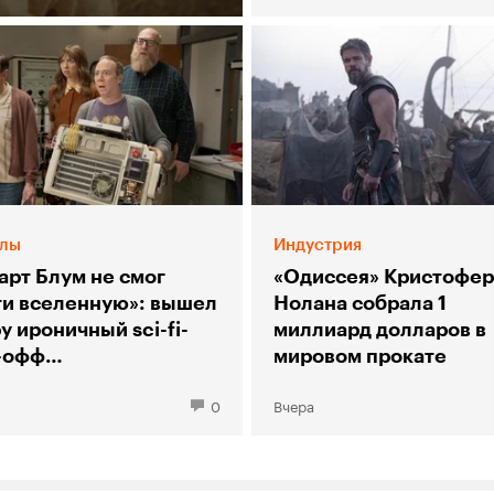
лы
Индустрия
арт Блум не смог
«Одиссея» Кристофер
ти вселенную»: вышел
Нолана собрала 1
у ироничный sci-fi-
миллиард долларов в
-офф
мировом прокате
рии большого взрыва»
0
Вчера