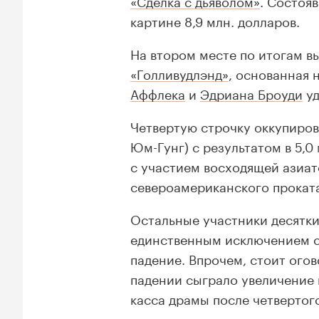
«Сделка с дьяволом»
. Состоя
картине 8,9 млн. долларов.
На втором месте по итогам в
«Голливудлэнд»
, основанная 
Аффлека
и
Эдриана Броуди
уд
Четвертую строчку оккупиро
Юм-Гунг) с результатом в 5,0
с участием восходящей азиа
североамериканского проката
Остальные участники десятки
единственным исключением 
падение. Впрочем, стоит огов
падении сыграло увеличение к
касса драмы после четвертого