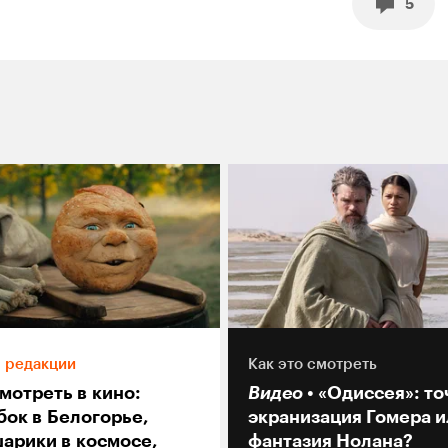
5
 редакции
Как это смотреть
мотреть в кино:
Видео
«Одиссея»: то
бок в Белогорье,
экранизация Гомера и
арики в космосе,
фантазия Нолана?