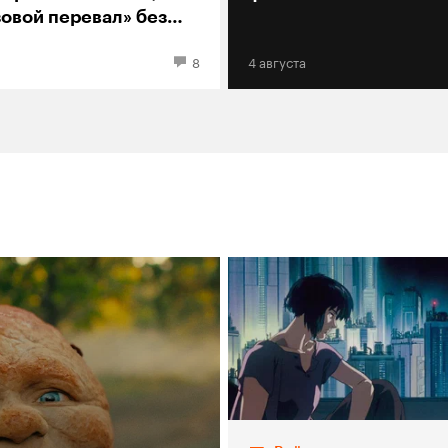
зовой перевал» без
ди
8
4 августа