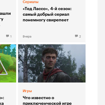
Сериалы
я
«Тед Лассо», 4-й сезон:
нашли
самый добрый сериал
гу
понемногу свирепеет
»
1
Вчера
2
Игры
»:
Что известно о
ка
приключенческой игре