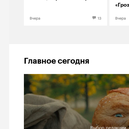
«Гро
Элор
Вчера
13
Вчера
Главное сегодня
Выбор редакции