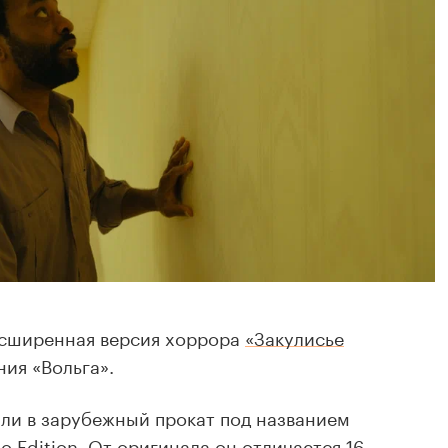
асширенная версия хоррора
«Закулисье
ния «Вольга».
ли в зарубежный прокат под названием
o Edition. От оригинала он отличается 16-