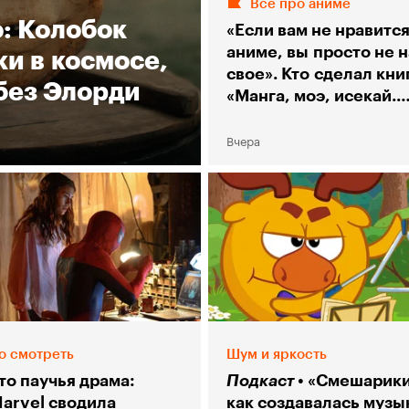
Всё про аниме
о: Колобок
«Если вам не нравитс
аниме, вы просто не 
и в космосе,
свое». Кто сделал кни
без Элорди
«Манга, моэ, исекай.
Большой гид по аниме
Вчера
о смотреть
Шум и яркость
то паучья драма:
Подкаст
«Смешарики
Marvel сводила
как создавалась музы