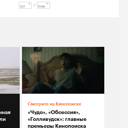
Смотрите на Кинопоиске
чная
«Чудо», «Обсессия»,
ли
«Голливудск»: главные
премьеры Кинопоиска