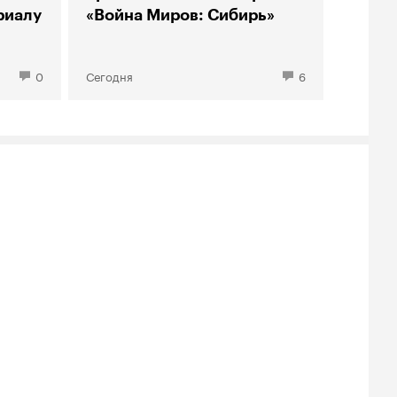
риалу
«Война Миров: Сибирь»
0
Сегодня
6