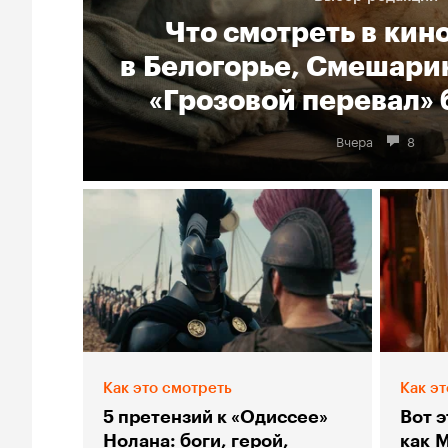
Что смотреть в кин
в Белогорье, Смешарик
«Грозовой перевал» 
Вчера
8
Как это смотреть
Как эт
5 претензий к «Одиссее»
Вот э
Нолана: боги, герой,
как 