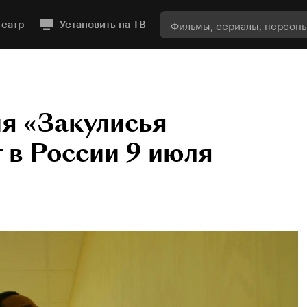
театр
Установить на ТВ
я «Закулисья
 в России 9 июля