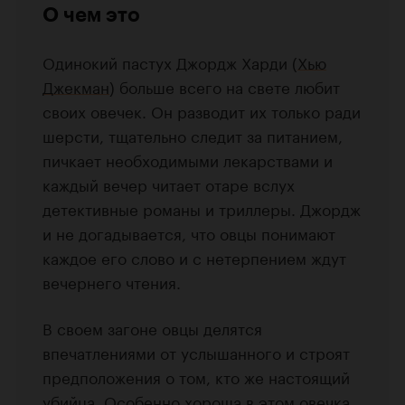
О чем это
Одинокий пастух Джордж Харди (
Хью
Джекман
) больше всего на свете любит
своих овечек. Он разводит их только ради
шерсти, тщательно следит за питанием,
пичкает необходимыми лекарствами и
каждый вечер читает отаре вслух
детективные романы и триллеры. Джордж
и не догадывается, что овцы понимают
каждое его слово и с нетерпением ждут
вечернего чтения.
В своем загоне овцы делятся
впечатлениями от услышанного и строят
предположения о том, кто же настоящий
убийца. Особенно хороша в этом овечка