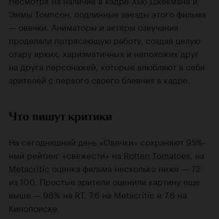
Несмотря на наличие в кадре Хью Джекмана и
Эммы Томпсон, подлинные звезды этого фильма
— овечки. Аниматоры и актеры озвучания
проделали потрясающую работу, создав целую
отару ярких, харизматичных и непохожих друг
на друга персонажей, которые влюбляют в себя
зрителей с первого своего блеяния в кадре.
Что пишут критики
На сегодняшний день «Овечки» сохраняют 95%-
ный рейтинг «свежести» на
Rotten Tomatoes
, на
Metacritic
оценка фильма несколько ниже — 72
из 100. Простые зрители оценили картину еще
выше — 96% на RT, 7.6 на Metacritic и 7.6 на
Кинопоиске
.