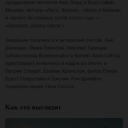
продюсеров числятся
Фил Лорд
и
Кристофер
Миллер
, авторы
«Лего. Фильм»
,
«Мачо и ботана»
и одного из главных хитов этого года —
«Проекта „Конец света“»
.
Звездным получился и актерский состав. Хью
Джекман,
Эмма Томпсон
,
Николас Галицин
(
«Властелины Вселенной»
) и
Конлет Хилл
(
«Игра
престолов»
) появились в кадре во плоти, а
Патрик Стюарт
,
Брайан Крэнстон
,
Белла Рэмзи
,
Бретт Голдштейн
и Джулия Луи-Дрейфус
подарили овцам свои голоса.
Как это выглядит