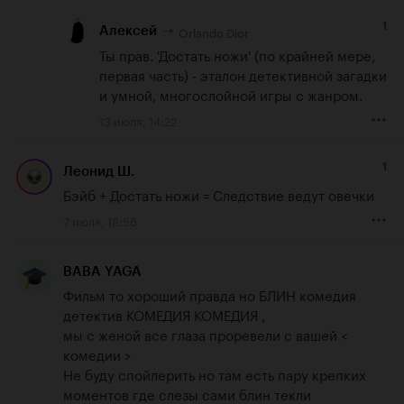
1
Orlando Dior
Алексей
Ты прав. 'Достать ножи' (по крайней мере, 
первая часть) - эталон детективной загадки 
и умной, многослойной игры с жанром.
13 июля, 14:22
1
Леонид Ш.
Бэйб + Достать ножи = Следствие ведут овечки
7 июля, 18:56
BABA YAGA
Фильм то хороший правда но БЛИН комедия 
детектив КОМЕДИЯ КОМЕДИЯ , 

мы с женой все глаза проревели с вашей < 
комедии > 

Не буду спойлерить но там есть пару крепких 
моментов где слезы сами блин текли