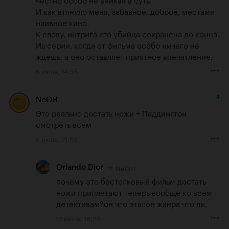
И как втянуло меня, забавное, доброе, местами 
наивное кино.

К слову, интрига кто убийца сохранена до конца.

Из серии, когда от фильма особо ничего не 
ждешь, а оно оставляет приятное впечатление.
6 июля, 14:55
4
NeOH
Это реально достать ножи + Паддингтон 
смотреть всем
6 июля, 21:53
NeOH
Orlando Dior
почему это бестолковый фильм достать 
ножи приплетают теперь вообще ко всем 
детективам?он что эталон жанра что ли.
12 июля, 16:24