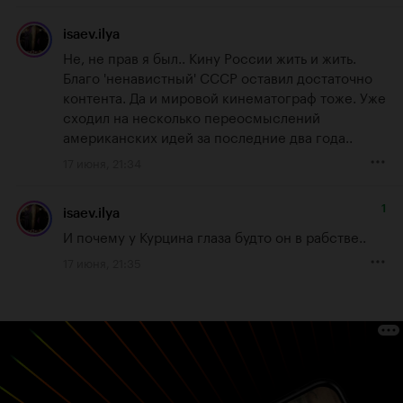
isaev.ilya
Не, не прав я был.. Кину России жить и жить. 
Благо 'ненавистный' СССР оставил достаточно 
контента. Да и мировой кинематограф тоже. Уже 
сходил на несколько переосмыслений 
американских идей за последние два года..
17 июня, 21:34
1
isaev.ilya
И почему у Курцина глаза будто он в рабстве..
17 июня, 21:35