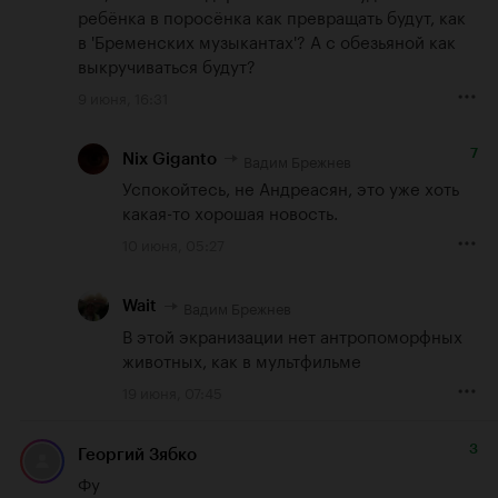
ребёнка в поросёнка как превращать будут, как 
в 'Бременских музыкантах'? А с обезьяной как 
выкручиваться будут?
9 июня, 16:31
7
Вадим Брежнев
Nix Giganto
Успокойтесь, не Андреасян, это уже хоть 
какая-то хорошая новость.
10 июня, 05:27
Вадим Брежнев
Wait
В этой экранизации нет антропоморфных 
животных, как в мультфильме
19 июня, 07:45
3
Георгий Зябко
Фу