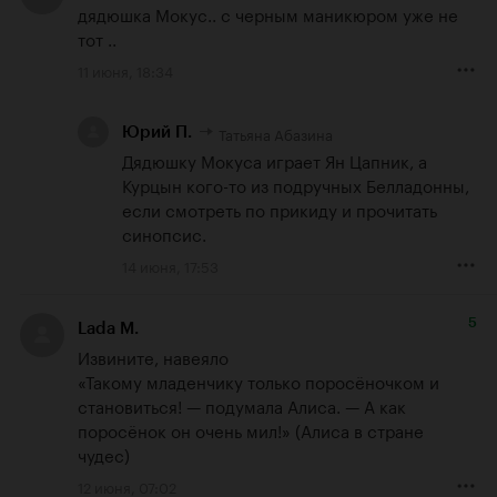
дядюшка Мокус.. с черным маникюром уже не 
тот ..
11 июня, 18:34
Татьяна Абазина
Юрий П.
Дядюшку Мокуса играет Ян Цапник, а 
Курцын кого-то из подручных Белладонны, 
если смотреть по прикиду и прочитать 
синопсис.
14 июня, 17:53
5
Lada M.
Извините, навеяло

«Такому младенчику только поросёночком и 
становиться! — подумала Алиса. — А как 
поросёнок он очень мил!» (Алиса в стране 
чудес)
12 июня, 07:02