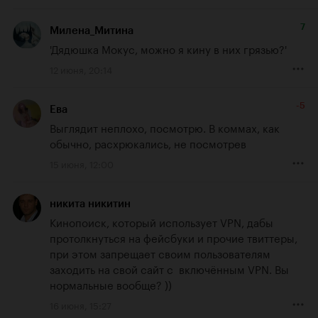
7
Милена_Митина
'Дядюшка Мокус, можно я кину в них грязью?'
12 июня, 20:14
-5
Ева
Выглядит неплохо, посмотрю. В коммах, как 
обычно, расхрюкались, не посмотрев
15 июня, 12:00
никита никитин
Кинопоиск, который использует VPN, дабы 
протолкнуться на фейсбуки и прочие твиттеры, 
при этом запрещает своим пользователям 
заходить на свой сайт с  включённым VPN. Вы 
нормальные вообще? ))
16 июня, 15:27