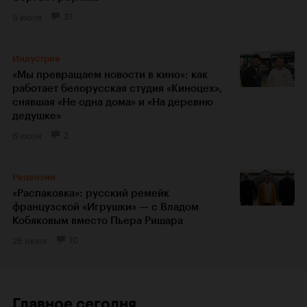
8 июля
37
Индустрия
«Мы превращаем новости в кино»: как
работает белорусская студия «Киноцех»,
снявшая «Не одна дома» и «На деревню
дедушке»
6 июля
2
Рецензии
«Распаковка»: русский ремейк
французской «Игрушки» — с Владом
Кобяковым вместо Пьера Ришара
26 июня
10
Главное сегодня