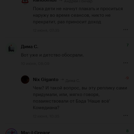
Андрей Гончар
Randomize
Пока дети не начнут плакать и проситься 
наружу во время сеансов, никто не 
прекратит, раз приносит доход
12 июня, 07:35
7
Дима С.
Вот уже и детство обосрали.
10 июня, 08:09
-9
Дима С.
Nix Giganto
Чем? И такой вопрос, вы эту реплику сами 
придумали, или, мягко говоря, 
позаимствовали от Бэда 'Наше всё' 
Комедиана?
12 июня, 10:35
8
Mac-I-Gregor