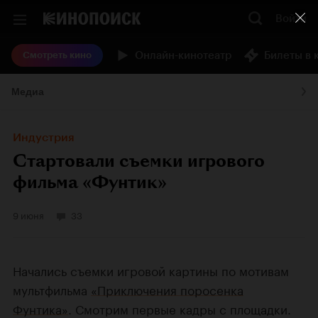
Войти
Онлайн-кинотеатр
Билеты в 
Смотреть кино
Медиа
Индустрия
Стартовали съемки игрового
фильма «Фунтик»
9 июня
33
Начались съемки игровой картины по мотивам
мультфильма
«Приключения поросенка
Фунтика»
. Смотрим первые кадры с площадки.