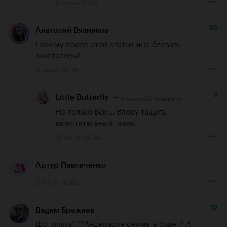
9 июня, 21:38
30
Анатолий Вязников
Почему после этой статьи мне блевать 
захотелось?
9 июня, 15:36
3
Анатолий Вязников
Little Butterfly
Не только Вам... Впору тащить 
вместительный тазик.
12 июня, 13:34
Артур Павличенко
9 июня, 16:03
12
Вадим Брежнев
Шо, опять!!??Андерасян снимать будет? А 