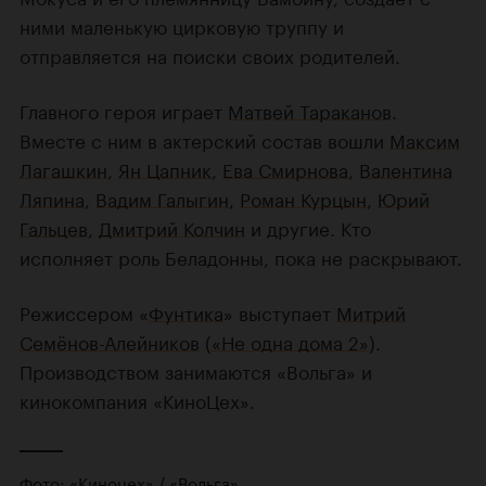
ними маленькую цирковую труппу и
отправляется на поиски своих родителей.
Главного героя играет
Матвей Тараканов
.
Вместе с ним в актерский состав вошли
Максим
Лагашкин
,
Ян Цапник
,
Ева Смирнова
,
Валентина
Ляпина
,
Вадим Галыгин
,
Роман Курцын
,
Юрий
Гальцев
,
Дмитрий Колчин
и другие. Кто
исполняет роль Беладонны, пока не раскрывают.
Режиссером «
Фунтика
» выступает
Митрий
Семёнов-Алейников
(
«Не одна дома 2»
).
Производством занимаются «Вольга» и
кинокомпания «КиноЦех».
Фото: «Киноцех» / «Вольга»