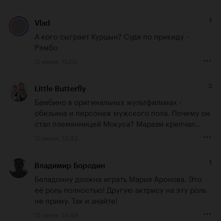
1
Vlad
А кого сыграет Курцын? Судя по прикиду - 
Рэмбо
12 июня, 11:03
3
Little Butterfly
Бамбино в оригинальных мультфильмах - 
обезьяна и персонаж мужского пола. Почему он 
стал племянницей Мокуса? Маразм крепчал...
12 июня, 13:33
1
Владимир Бородин
Беладонну должна играть Мария Аронова. Это 
её роль полностью! Другую актрису на эту роль 
не приму. Так и знайте!
12 июня, 14:49