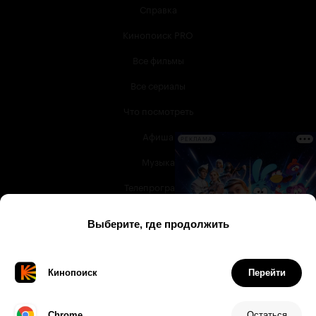
Справка
Кинопоиск PRO
Все фильмы
Все сериалы
Что посмотреть
Афиша
РЕКЛАМА
Музыка
Телепрограмма
Книги
Служба поддержки
© 2003 —
2026
,
Кинопоиск
18
+
Проект компании