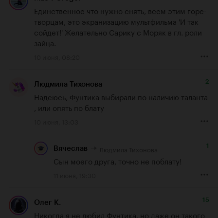
Единственное что нужно снять, всем этим горе-
творцам, это экранизацию мультфильма 'И так 
сойдет!' Желательно Сарику с Моряк в гл. роли 
зайца.
10 июня, 08:20
2
Людмила Тихонова
Надеюсь, Фунтика выбирали по наличию таланта 
, или опять по блату
10 июня, 13:03
1
Людмила Тихонова
Вячеслав
Сын моего друга, точно не поблату!
11 июня, 19:30
15
Олег К.
Никогда я не любил Фунтика, но даже он такого 