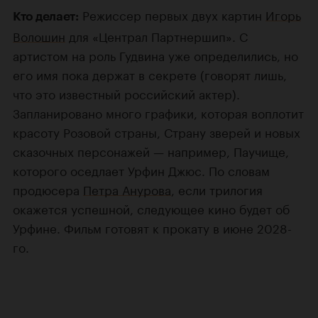
Режиссер первых двух картин
Игорь
Кто делает:
Волошин
для «Централ Партнершип». С
артистом на роль Гудвина уже определились, но
его имя пока держат в секрете (говорят лишь,
что это известный российский актер).
Запланировано много графики, которая воплотит
красоту Розовой страны, Страну зверей и новых
сказочных персонажей — например, Паучище,
которого оседлает Урфин Джюс. По словам
продюсера
Петра Анурова
, если трилогия
окажется успешной, следующее кино будет об
Урфине. Фильм готовят к прокату в июне 2028-
го.