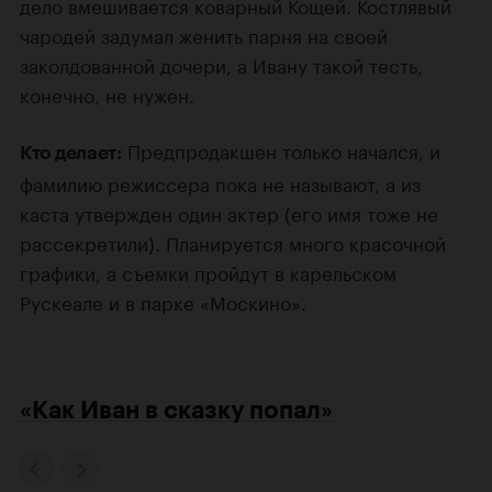
дело вмешивается коварный Кощей. Костлявый
чародей задумал женить парня на своей
заколдованной дочери, а Ивану такой тесть,
конечно, не нужен.
Предпродакшен только начался, и
Кто делает:
фамилию режиссера пока не называют, а из
каста утвержден один актер (его имя тоже не
рассекретили). Планируется много красочной
графики, а съемки пройдут в карельском
Рускеале и в парке «Москино».
«Как Иван в сказку попал»