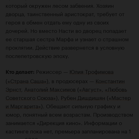
который окружен лесом забвения. Хозяин
дворца, таинственный аристократ, требует от
героя в обмен отдать ему одну из своих
дочерей. Но вместо Насти во дворец попадает
ее старшая сестра Марфа и узнает о страшном
проклятии. Действие развернется в условную
послепетровскую эпоху.
Режиссер —
Юлия Трофимова
Кто делает:
(
«Страна Саша»
), в продюсерах —
Константин
Эрнст
,
Анатолий Максимов
(
«Август»
,
«Любовь
Советского Союза»
),
Рубен Дишдишян
(
«Мастер
и Маргарита»
). Обещают сильную графику и
юмор, понятный всем возрастам. Производством
занимается «Дирекция кино». Информации о
кастинге пока нет, премьера запланирована на 1
января 2028 года.