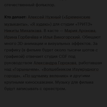
отечественный фольклор.
Алексей Нужный
(
«Бременские
Кто делает:
музыканты»
,
«Я худею»
) для студии «ТРИТЭ»
Никиты Михалкова
. В касте —
Мария Аронова
,
Ирина Горбачёва
и
Илья Виногорский
. Обещают
много 3D-анимации и визуальных эффектов. За
графику (в фильме будет около тысячи шотов с
графикой) отвечает студия CGF под
руководством
Александра Горохова
, работавшая
над
«Горынычем»
,
«Волшебником Изумрудного
города»
,
«По щучьему велению»
и другими
крупными киносказками. Музыку для фильма
будут записывать с оркестром.