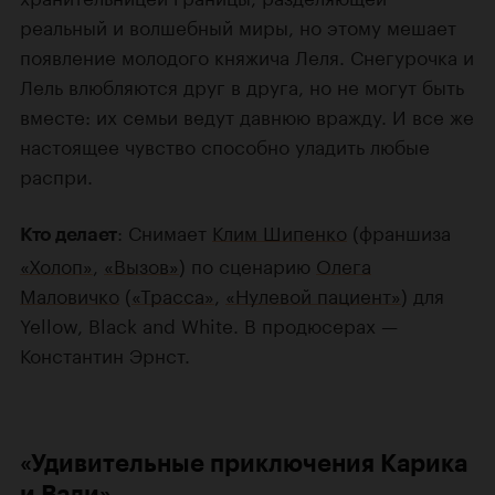
реальный и волшебный миры, но этому мешает
появление молодого княжича Леля. Снегурочка и
Лель влюбляются друг в друга, но не могут быть
вместе: их семьи ведут давнюю вражду. И все же
настоящее чувство способно уладить любые
распри.
: Снимает
Клим Шипенко
(франшиза
Кто делает
«Холоп»
,
«Вызов»
) по сценарию
Олега
Маловичко
(
«Трасса»
,
«Нулевой пациент»
) для
Yellow, Black and White. В продюсерах —
Константин Эрнст.
«Удивительные приключения Карика
и Вали»