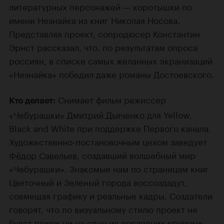
литературных персонажей — коротышки по
имени Незнайка из книг Николая Носова.
Представляя проект, сопродюсер Константин
Эрнст рассказал, что, по результатам опроса
россиян, в списке самых желанных экранизаций
«Незнайка» победил даже романы Достоевского.
Снимает фильм режиссер
Кто делает:
«Чебурашки»
Дмитрий Дьяченко
для Yellow,
Black and White при поддержке Первого канала.
Художественно-постановочным цехом заведует
Фёдор Савельев
, создавший волшебный мир
«Чебурашки». Знакомые нам по страницам книг
Цветочный и Зеленый города воссоздадут,
совмещая графику и реальные кадры. Создатели
говорят, что по визуальному стилю проект не
будет похож ни на одно из последних крупных