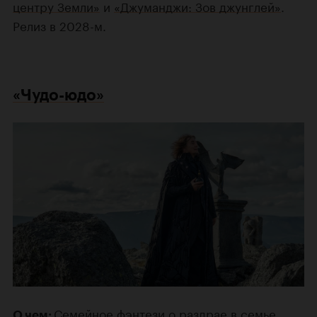
центру Земли»
и
«Джуманджи: Зов джунглей»
.
Релиз в 2028-м.
«Чудо-юдо»
Семейное фэнтези о раздрае в семье
О чем: