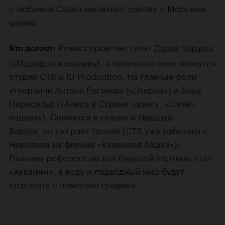
с любимой Садко заключает сделку с Морским
царем.
Режиссером выступит
Дарья Чаруша
Кто делает:
(
«Марафон желаний»
), а производством займутся
студии СТВ и ID Production. На главные роли
утвердили
Антона Рогачёва
(
«Этерна»
) и
Анну
Пересильд
(
«Алиса в Стране чудес»
, «Слово
пацана»). Снимется в сказке и
Николай
Валуев
, он сыграет тролля (СТВ уже работала с
Николаем на фильме «Каменная башка»).
Главным референсом для будущей картины стал
«Аквамен»
, а воду и подводный мир будут
создавать с помощью графики.