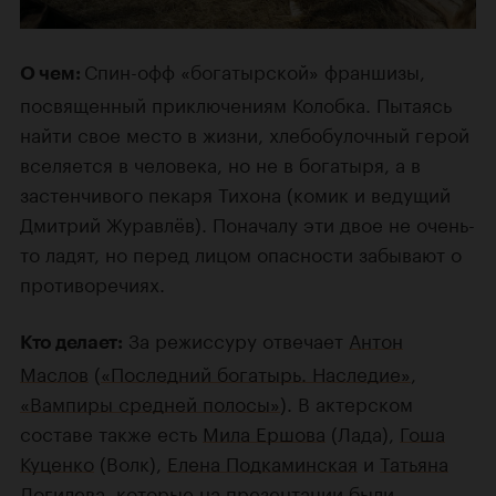
Спин-офф «богатырской» франшизы,
О чем:
посвященный приключениям Колобка. Пытаясь
найти свое место в жизни, хлебобулочный герой
вселяется в человека, но не в богатыря, а в
застенчивого пекаря Тихона (комик и ведущий
Дмитрий Журавлёв). Поначалу эти двое не очень-
то ладят, но перед лицом опасности забывают о
противоречиях.
За режиссуру отвечает
Антон
Кто делает:
Маслов
(
«Последний богатырь. Наследие»
,
«Вампиры средней полосы»
). В актерском
составе также есть
Мила Ершова
(Лада),
Гоша
Куценко
(Волк),
Елена Подкаминская
и
Татьяна
Догилева
, которые на презентации были