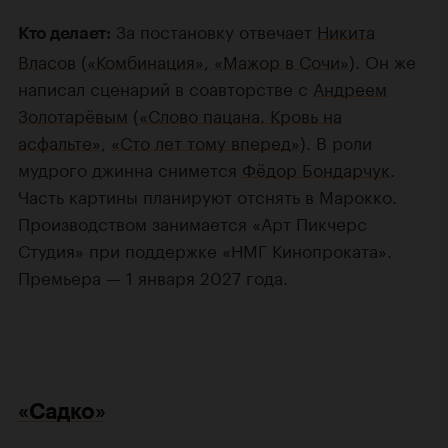
За постановку отвечает
Никита
Кто делает:
Власов
(
«Комбинация»
,
«Мажор в Сочи»
). Он же
написал сценарий в соавторстве с
Андреем
Золотарёвым
(
«Слово пацана. Кровь на
асфальте»
,
«Сто лет тому вперед»
). В роли
мудрого джинна снимется
Фёдор Бондарчук
.
Часть картины планируют отснять в Марокко.
Производством занимается «Арт Пикчерс
Студия» при поддержке «НМГ Кинопроката».
Премьера — 1 января 2027 года.
«Садко»