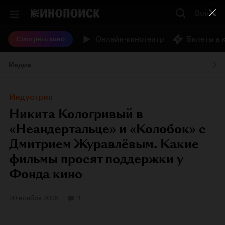
Войти
Онлайн-кинотеатр
Билеты в 
Смотреть кино
Медиа
Индустрия
Никита Кологривый в
«Неандертальце» и «Колобок» с
Дмитрием Журавлёвым. Какие
фильмы просят поддержки у
Фонда кино
20 ноября 2025
1