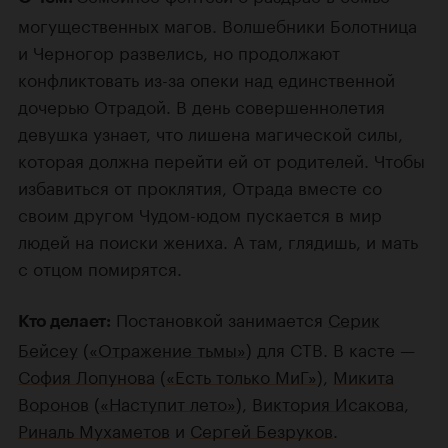
могущественных магов. Волшебники Болотница
и Черногор развелись, но продолжают
конфликтовать из-за опеки над единственной
дочерью Отрадой. В день совершеннолетия
девушка узнает, что лишена магической силы,
которая должна перейти ей от родителей. Чтобы
избавиться от проклятия, Отрада вместе со
своим другом Чудом-юдом пускается в мир
людей на поиски жениха. А там, глядишь, и мать
с отцом помирятся.
Постановкой занимается
Серик
Кто делает:
Бейсеу
(
«Отражение тьмы»
) для СТВ. В касте —
София Лопунова
(
«Есть только МиГ»
),
Микита
Воронов
(
«Наступит лето»
),
Виктория Исакова
,
Риналь Мухаметов
и
Сергей Безруков
.