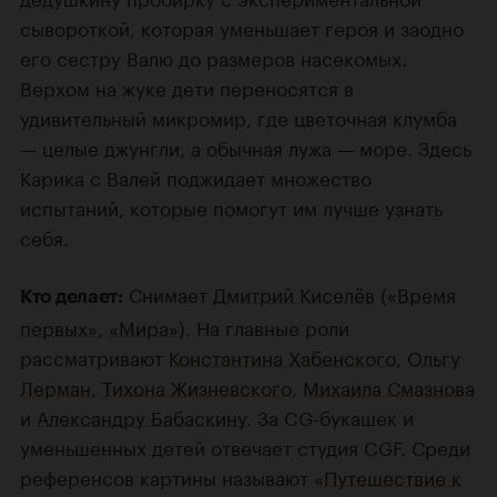
сывороткой, которая уменьшает героя и заодно
его сестру Валю до размеров насекомых.
Верхом на жуке дети переносятся в
удивительный микромир, где цветочная клумба
— целые джунгли, а обычная лужа — море. Здесь
Карика с Валей поджидает множество
испытаний, которые помогут им лучше узнать
себя.
Снимает
Дмитрий Киселёв
(
«Время
Кто делает:
первых»
,
«Мира»
). На главные роли
рассматривают
Константина Хабенского
,
Ольгу
Лерман
,
Тихона Жизневского
,
Михаила Смазнова
и
Александру Бабаскину
. За CG-букашек и
уменьшенных детей отвечает студия CGF. Среди
референсов картины называют
«Путешествие к