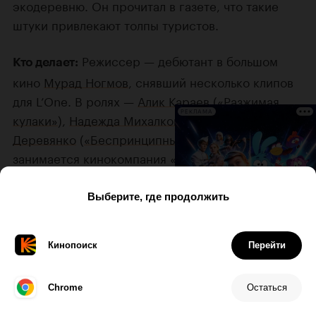
экодеревню. Он прочитал в газете, что такие
штуки привлекают толпы туристов.
Режиссер — дебютант в большом
Кто делает:
кино
Мурад Ногмов
, снявший несколько клипов
для L’One. В ролях —
Алик Караев
(
«Разжимая
РЕКЛАМА
кулаки»
),
Надежда Михалкова
(
«Батя»
) и
Павел
Деревянко
(
«Беспринципные»
). Производством
занимается кинокомпания «МЕМ», основанная
бывшими кавээнщиками, продюсерами и
сценаристами
Таймуразом Бадзиевым
и
Давидом
Цаллаевым
.
«Как русичи на Олимпиаду ездили»