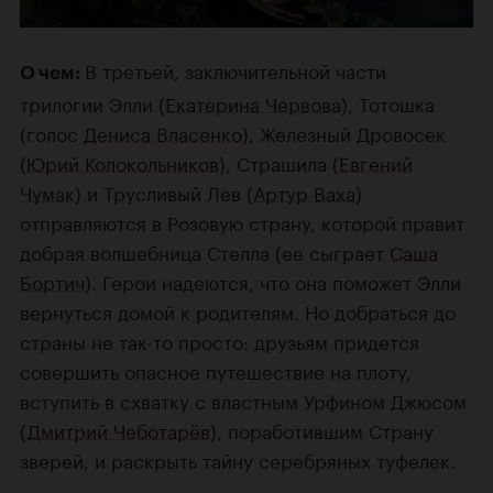
В третьей, заключительной части
О чем:
трилогии Элли (
Екатерина Червова
), Тотошка
(голос
Дениса Власенко
), Железный Дровосек
(
Юрий Колокольников
), Страшила (
Евгений
Чумак
) и Трусливый Лев (
Артур Ваха
)
отправляются в Розовую страну, которой правит
добрая волшебница Стелла (ее сыграет
Саша
Бортич
). Герои надеются, что она поможет Элли
вернуться домой к родителям. Но добраться до
страны не так-то просто: друзьям придется
совершить опасное путешествие на плоту,
вступить в схватку с властным Урфином Джюсом
(
Дмитрий Чеботарёв
), поработившим Страну
зверей, и раскрыть тайну серебряных туфелек.