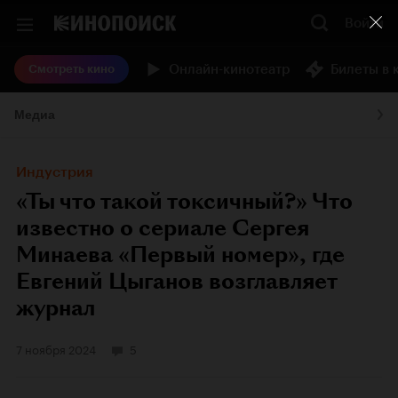
Войти
Онлайн-кинотеатр
Билеты в 
Смотреть кино
Медиа
Индустрия
«Ты что такой токсичный?» Что
известно о сериале Сергея
Минаева «Первый номер», где
Евгений Цыганов возглавляет
журнал
7 ноября 2024
5