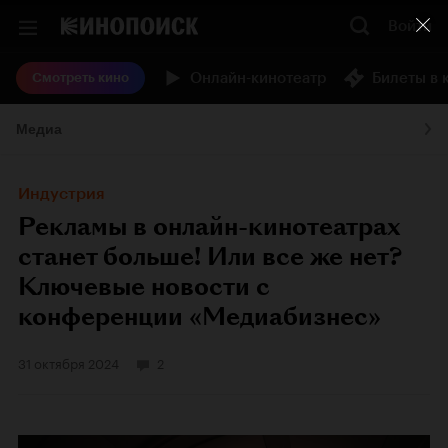
Войти
Онлайн-кинотеатр
Билеты в 
Смотреть кино
Медиа
Индустрия
Рекламы в онлайн-кинотеатрах
станет больше! Или все же нет?
Ключевые новости с
конференции «Медиабизнес»
31 октября 2024
2