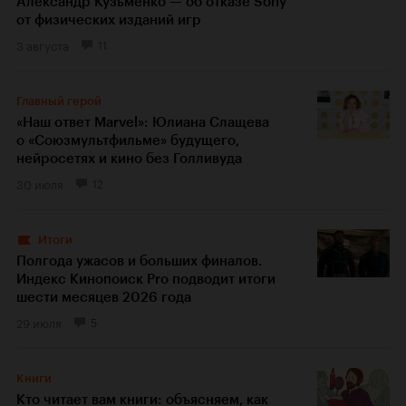
Александр Кузьменко — об отказе Sony
от физических изданий игр
3 августа
11
Главный герой
«Наш ответ Marvel»: Юлиана Слащева
о «Союзмультфильме» будущего,
нейросетях и кино без Голливуда
30 июля
12
Итоги
Полгода ужасов и больших финалов.
Индекс Кинопоиск Pro подводит итоги
шести месяцев 2026 года
29 июля
5
Книги
Кто читает вам книги: объясняем, как