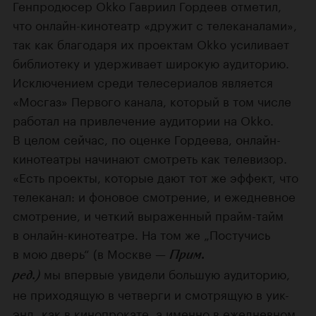
Генпродюсер Okko Гавриил Гордеев отметил,
что онлайн-кинотеатр «дружит с телеканалами»,
так как благодаря их проектам Okko усиливает
библиотеку и удерживает широкую аудиторию.
Исключением среди телесериалов является
«Мосгаз» Первого канала, который в том числе
работал на привлечение аудитории на Okko.
В целом сейчас, по оценке Гордеева, онлайн-
кинотеатры начинают смотреть как телевизор.
«Есть проекты, которые дают тот же эффект, что
телеканал: и фоновое смотрение, и ежедневное
смотрение, и четкий выраженный прайм-тайм
в онлайн-кинотеатре. На том же „Постучись
в мою дверь“ (в Москве —
Прим.
мы впервые увидели большую аудиторию,
ред.)
не приходящую в четверги и смотрящую в уик-
энд, как в кинопрокате, а именно в ежедневном