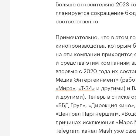
больше относительно 2023 го
планируется сокращение бюдж
соответственно.
Примечательно, что в этом г
кинопроизводства, которым б
на эти компании приходится 
и средства этим компаниям в
впервые с 2020 года их сост
Медиа Энтертейнмент» (рабо
«Мира»
,
«Т-34»
и другими) и B
и другими). Теперь в списке 
«ВБД Груп», «Дирекция кино»,
«Централ Партнершип», «Водо
причинах исключения «Марс М
Telegram-канал Mash уже свя