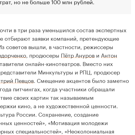
рат, но не больше 100 млн рублей.
почти в три раза уменьшился состав экспертных
ые отбирают заявки компаний, претендующие
Из советов вышли, в частности, режиссеры
едорченко
, продюсеры
Пётр Ануров
и
Антон
ставители онлайн-кинотеатров. Вместо них
представители Минкультуры и РПЦ, продюсер
трий Певцов
. Смещение акцентов было заметно
года питчингах, когда участники обращали
твие своих картин так называемым
ржки кино, а не художественной ценности.
ьтура России. Сохранение, создание
нных ценностей», «Мотивация молодежи
ерных специальностей», «Неоколониальная