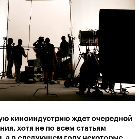
кую киноиндустрию ждет очередной
ия, хотя не по всем статьям
, а в следующем году некоторые