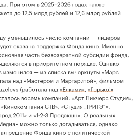
да. При этом в 2025–2026 годах также
ета до 12,5 млрд рублей и 12,6 млрд рублей
оду уменьшилось число компаний — лидеров
удет оказана поддержка Фонда кино. Именно
основная часть безвозвратной субсидии фонда,
ыделяются в приоритетном порядке. Однако
ав изменился — из списка вычеркнуты «Марс
тала над
«Мастером и Маргаритой»
, фильмом
azelevs (работала над
«Елками»
,
«Горько!»
осталось восемь компаний: «Арт Пикчерс Студия»,
 «Кинокомпания СТВ», «Студия „ТРИТЭ“»,
род 2011» и «1-2-3 Продакшн». О реальных
едиа» можно только догадываться, однако
зал решение Фонда кино с политической