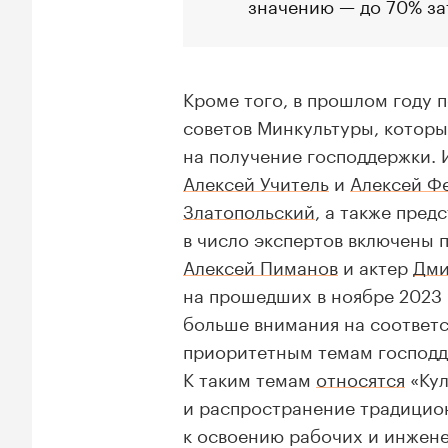
значению — до 70% зат
Кроме того, в прошлом году 
советов Минкультуры, котор
на получение господдержки. 
Алексей Учитель
и
Алексей Ф
Златопольский
, а также пред
в число экспертов включены 
Алексей Пиманов
и актер
Дми
на прошедших в ноябре 2023 
больше внимания на соответс
приоритетным темам господде
К таким темам
относятся
«Кул
и распространение традицио
к освоению рабочих и инжен