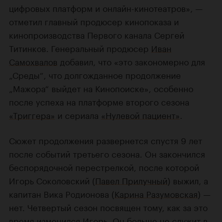
цифровых платформ и онлайн-кинотеатров», —
отметил главный продюсер кинопоказа и
кинопроизводства Первого канала Сергей
Титинков. Генеральный продюсер
Иван
Самохвалов
добавил, что «это закономерно для
„Среды“, что долгожданное продолжение
„Мажора“ выйдет на Кинопоиске», особенно
после успеха на платформе второго сезона
«Триггера»
и сериала
«Нулевой пациент»
.
Сюжет продолжения развернется спустя 9 лет
после событий третьего сезона. Он закончился
беспорядочной перестрелкой, после которой
Игорь Соколовский (
Павел Прилучный
) выжил, а
капитан Вика Родионова (
Карина Разумовская
) —
нет. Четвертый сезон посвящен тому, как за это
время изменился Игорь. Он больше не служит в