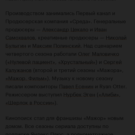
Производством занимались Первый канал и
Продюсерская компания «Среда». Генеральные
продюсеры —
Александр Цекало
и
Иван
Самохвалов
, креативные продюсеры —
Николай
Булыгин
и
Максим Полинский
. Над сценарием
четвертого сезона работали
Олег Маловичко
(
«Нулевой пациент»
,
«Хрустальный»
) и
Сергей
Калужанов
(второй и третий сезоны «Мажора»,
«Мажор. Фильм»
). Музыку к новому сезону
писали композиторы
Павел Есенин
и Ryan Otter.
Режиссером выступил
Нурбек Эген
(
«Алиби»
,
«Шерлок в России»
).
Кинопоиск стал для франшизы «Мажор» новым
домом. Все сезоны сериала доступны по
подписке Яндекс Плюс, а полнометражное