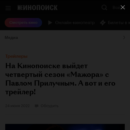
Войти
Онлайн-кинотеатр
Билеты в 
Смотреть кино
Медиа
Трейлеры
На Кинопоиске выйдет
четвертый сезон «Мажора» с
Павлом Прилучным. А вот и его
трейлер!
24 июня 2022
Обсудить