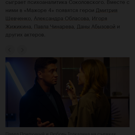
сыграет психоаналитика Соколовского. Вместе с
ними в «Мажоре 4» появятся герои
Дмитрия
Шевченко
,
Александра Обласова
,
Игоря
Жижикина
,
Павла Чинарева
,
Даны Абызовой
и
других актеров.
Павел Прилучный и Любовь Толкалина на съемках