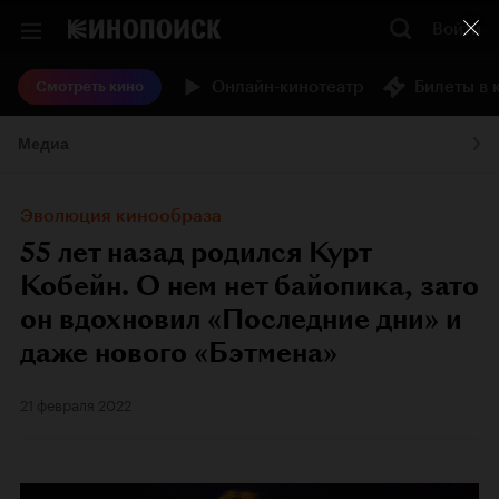
Войти
Онлайн-кинотеатр
Билеты в 
Смотреть кино
Медиа
Эволюция кинообраза
55 лет назад родился Курт
Кобейн. О нем нет байопика, зато
он вдохновил «Последние дни» и
даже нового «Бэтмена»
21 февраля 2022