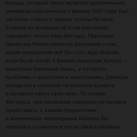
Купера
, который также является одноименным
ремейком классического фильма 1937 года, был
частично списан с лидера группы Nirvana.
В одном из
интервью
об этом рассказал
сценарист ленты
Уилл Феттерс
. Персонаж
Джейсона Мэйна является фантазией о том,
каким музыкантом мог бы стать Курт Кобейн,
если бы не погиб: в фильме персонаж Купера —
известный блюзовый певец, у которого
проблемы с алкоголем и наркотиками; Джейсон
находится в затяжном творческом кризисе
и пытается найти свою музу. По словам
Феттерса, при написании сценария он пытался
представить, с какими трудностями
и жизненными челленджами Кобейну бы
пришлось столкнуться после заката карьеры.