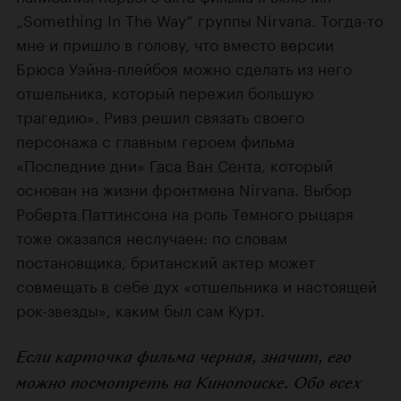
„Something In The Way“ группы Nirvana. Тогда-то
мне и пришло в голову, что вместо версии
Брюса Уэйна-плейбоя можно сделать из него
отшельника, который пережил большую
трагедию». Ривз решил связать своего
персонажа с главным героем фильма
«Последние дни»
Гаса Ван Сента
, который
основан на жизни фронтмена Nirvana. Выбор
Роберта Паттинсона
на роль Темного рыцаря
тоже оказался неслучаен: по словам
постановщика, британский актер может
совмещать в себе дух «отшельника и настоящей
рок-звезды», каким был сам Курт.
Если карточка фильма черная, значит, его
можно посмотреть на Кинопоиске. Обо всех