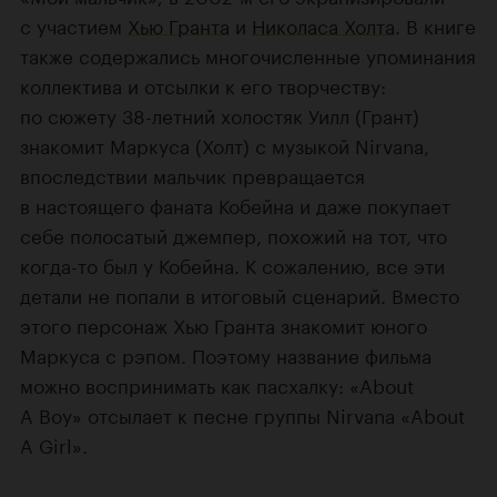
с участием
Хью Гранта
и
Николаса Холта
. В книге
также содержались многочисленные упоминания
коллектива и отсылки к его творчеству:
по сюжету 38-летний холостяк Уилл (Грант)
знакомит Маркуса (Холт) с музыкой Nirvana,
впоследствии мальчик превращается
в настоящего фаната Кобейна и даже покупает
себе полосатый джемпер, похожий на тот, что
когда-то был у Кобейна. К сожалению, все эти
детали не попали в итоговый сценарий. Вместо
этого персонаж Хью Гранта знакомит юного
Маркуса с рэпом. Поэтому название фильма
можно воспринимать как пасхалку: «About
A Boy» отсылает к песне группы Nirvana «About
A Girl».