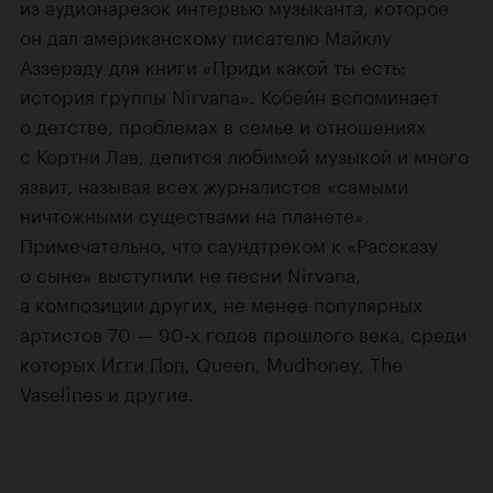
из аудионарезок интервью музыканта, которое
он дал американскому писателю Майклу
Аззераду для книги «Приди какой ты есть:
история группы Nirvana». Кобейн вспоминает
о детстве, проблемах в семье и отношениях
с Кортни Лав, делится любимой музыкой и много
язвит, называя всех журналистов «самыми
ничтожными существами на планете».
Примечательно, что саундтреком к «Рассказу
о сыне» выступили не песни Nirvana,
а композиции других, не менее популярных
артистов 70 — 90-х годов прошлого века, среди
которых
Игги Поп
, Queen, Mudhoney, The
Vaselines и другие.