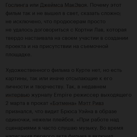
Гослинга
или
Джеймса МакЭво
я. Почему этот
фильм так и не вышел в свет, сказать сложно;
не исключено, что продюсерам просто
не удалось договориться с Кортни Лав, которая
твердо настаивала на своем участии в создании
проекта и на присутствии на съемочной
площадке.
Художественного фильма о Курте нет, но есть
картины, так или иначе отсылающие к его
личности и творчеству. Так, в недавнем
интервью
журналу Empire режиссер выходящего
2 марта в прокат
«Бэтмена»
Мэтт Ривз
признался, что видит Брюса Уэйна в образе
одиночки, нежели плейбоя. «При работе над
сценариями я часто слушаю музыку. Во время
написания первого акта фильма я включил