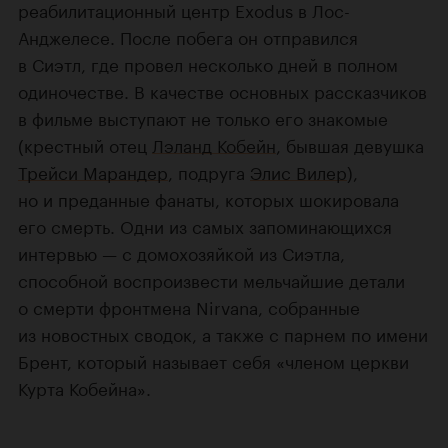
реабилитационный центр Exodus в Лос-
Анджелесе. После побега он отправился
в Сиэтл, где провел несколько дней в полном
одиночестве. В качестве основных рассказчиков
в фильме выступают не только его знакомые
(крестный отец
Лэланд Кобейн
, бывшая девушка
Трейси Марандер
, подруга
Элис Вилер
),
но и преданные фанаты, которых шокировала
его смерть. Одни из самых запоминающихся
интервью — с домохозяйкой из Сиэтла,
способной воспроизвести мельчайшие детали
о смерти фронтмена Nirvana, собранные
из новостных сводок, а также с парнем по имени
Брент, который называет себя «членом церкви
Курта Кобейна».