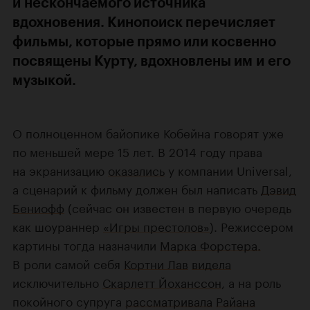
и нескончаемого источника
вдохновения. Кинопоиск перечисляет
фильмы, которые прямо или косвенно
посвящены Курту, вдохновлены им и его
музыкой.
О полноценном байопике Кобейна говорят уже
по меньшей мере 15 лет. В 2014 году права
на экранизацию
оказались
у компании Universal,
а сценарий к фильму должен был написать
Дэвид
Бениофф
(сейчас он известен в первую очередь
как шоураннер
«Игры престолов»
). Режиссером
картины тогда назначили
Марка Форстера.
В роли самой себя
Кортни Лав
видела
исключительно
Скарлетт Йоханссон
, а на роль
покойного супруга
рассматривала
Райана