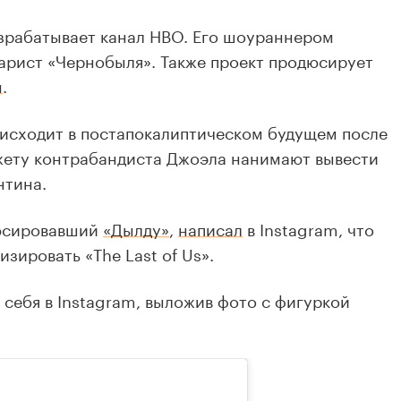
разрабатывает канал HBO. Его шоураннером
нарист «Чернобыля». Также проект продюсирует
н
.
роисходит в постапокалиптическом будущем после
жету контрабандиста Джоэла нанимают вывести
нтина.
юсировавший
«Дылду»
,
написал
в Instagram, что
зировать «The Last of Us».
 себя в Instagram, выложив фото с фигуркой