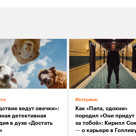
усе
Интервью
дствие ведут овечки»:
Как «Папа, сдохни»
иная детективная
породил «Они придут
ия в духе «Достать
за тобой»: Кирилл Со
»
— о карьере в Голлив