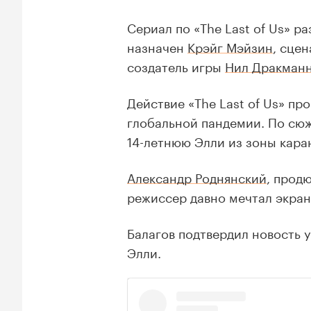
Сериал по «The Last of Us» 
назначен
Крэйг Мэйзин
, сце
создатель игры
Нил Дракман
Действие «The Last of Us» п
глобальной пандемии. По сю
14-летнюю Элли из зоны кара
Александр Роднянский
, прод
режиссер давно мечтал экрани
Балагов подтвердил новость у
Элли.