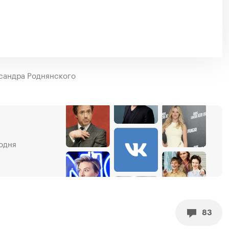
ксандра Роднянского
одня
83