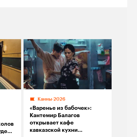
Канны-2026
«Варенье из бабочек»:
Кантемир Балагов
открывает кафе
колов
кавказской кухни
уде