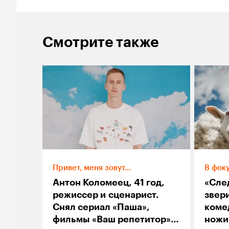
Смотрите также
Привет, меня зовут…
В фок
Антон Коломеец, 41 год,
«Сле
режиссер и сценарист.
звер
Снял сериал «Паша»,
комед
фильмы «Ваш репетитор» и
ножи