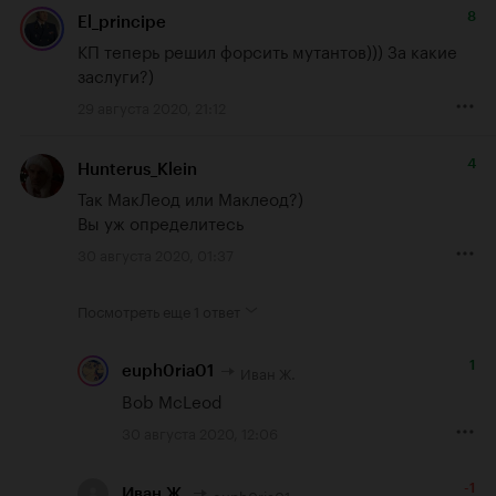
8
El_principe
КП теперь решил форсить мутантов))) За какие 
заслуги?)
29 августа 2020, 21:12
4
Hunterus_Klein
Так МакЛеод или Маклеод?)

Вы уж определитесь
30 августа 2020, 01:37
Посмотреть еще
1 ответ
1
Иван Ж.
euph0ria01
Bob McLeod
30 августа 2020, 12:06
-1
euph0ria01
Иван Ж.