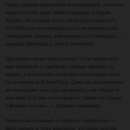
Сэма сделали невысоким и неуклюжим, хотя мне
нравятся
Блю Хант
,
Мэйси Уильямс
и
Чарли
Хитон
». Но больше всего меня расстроило то,
что Роберто не низкорослый и не темнокожий.
Очередной пример вайтвошинга в Голливуде», —
написал
МакЛеод у себя в Facebook.
Художника также расстроило, что в титрах его
имя написали с ошибкой: «Фильм наконец-то
вышел, и в качестве соавтора они указали кого-
то по имени Боб МэкЛеод. Даже не удосужились
за последние три года проверить, как пишется
мое имя. Его уже не поправить, таким оно будет
в фильме всегда», — добавил художник.
Лента рассказывает о пятерых подростках —
двух парнях и трех девушках, которых против