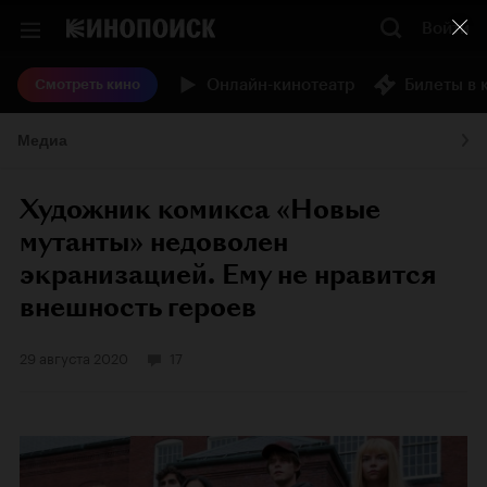
Войти
Онлайн-кинотеатр
Билеты в 
Смотреть кино
Медиа
Художник комикса «Новые
мутанты» недоволен
экранизацией. Ему не нравится
внешность героев
29 августа 2020
17