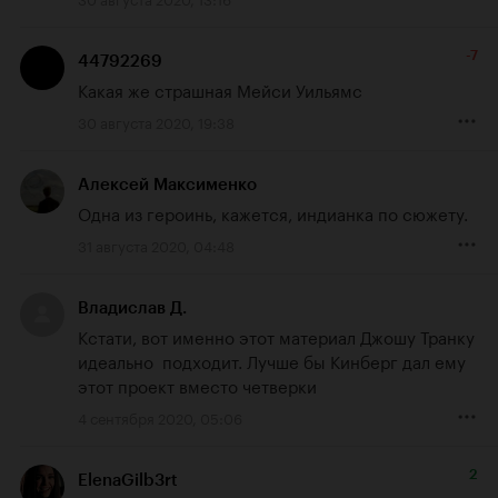
-7
44792269
Какая же страшная Мейси Уильямс
30 августа 2020, 19:38
Алексей Максименко
Одна из героинь, кажется, индианка по сюжету.
31 августа 2020, 04:48
Владислав Д.
Кстати, вот именно этот материал Джошу Транку 
идеально  подходит. Лучше бы Кинберг дал ему 
этот проект вместо четверки
4 сентября 2020, 05:06
2
ElenaGilb3rt