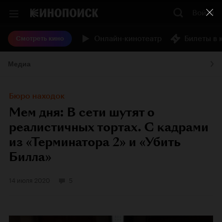
Войти
Онлайн-кинотеатр
Билеты в 
Смотреть кино
Медиа
Бюро находок
Мем дня: В сети шутят о
реалистичных тортах. С кадрами
из «Терминатора 2» и «Убить
Билла»
14 июля 2020
5