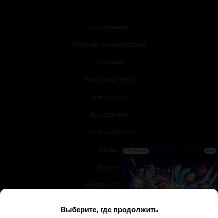
Соглашение
Правила рекомендаций
Справка
Кинопоиск PRO
Все фильмы
Все сериалы
Что посмотреть
Афиша
РЕКЛАМА
Музыка
Телепрограмма
Книги