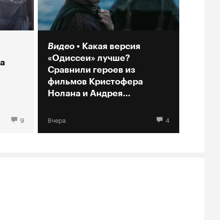
Видео
Какая версия
«Одиссеи» лучше?
а
Сравнили героев из
фильмов Кристофера
Нолана и Андрея
Кончаловского
9
Вчера
4