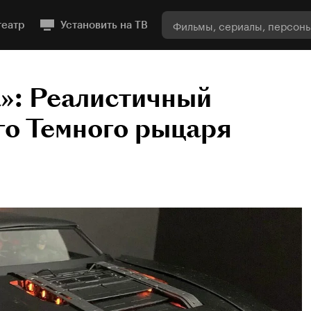
театр
Установить на ТВ
»: Реалистичный
го Темного рыцаря