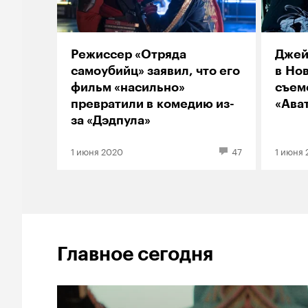
Режиссер «Отряда
Джей
самоубийц» заявил, что его
в Но
фильм «насильно»
съем
превратили в комедию из-
«Ава
за «Дэдпула»
1 июня 2020
47
1 июня 
Главное сегодня