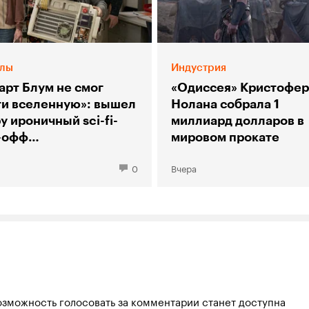
лы
Индустрия
арт Блум не смог
«Одиссея» Кристофер
ти вселенную»: вышел
Нолана собрала 1
у ироничный sci-fi-
миллиард долларов в
-офф
мировом прокате
рии большого взрыва»
0
Вчера
озможность голосовать за комментарии станет доступна