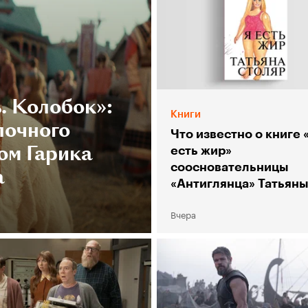
. Колобок»:
Книги
лочного
Что известно о книге 
ом Гарика
есть жир»
соосновательницы
а
«Антиглянца» Татьян
Столяр
Вчера