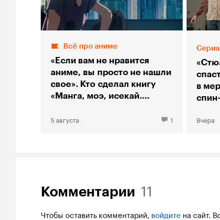
Всё про аниме
Сериа
«Если вам не нравится
«Стю
аниме, вы просто не нашли
спас
свое». Кто сделал книгу
в мер
«Манга, моэ, исекай.
спин
Большой гид по аниме»
«Тео
5 августа
1
Вчера
11
Комментарии
Чтобы оставить комментарий,
на сайт.
В
войдите