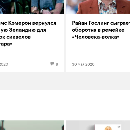
мс Кэмерон вернулся
Райан Гослинг сыграе
вую Зеландию для
оборотня в ремейке
ок сиквелов
«Человека-волка»
тара»
2020
8
30 мая 2020