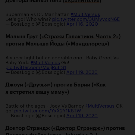
Доктора Манхэттена (
«Хранители»
)
Superman Vs Dr. Manhattan
#MultiVersus
Let's go! Who wins?
pic.twitter.com/3UMvycxN6E
— BossLogic (@Bosslogic)
April 16, 2020
Малыш Грут (
«Стражи Галактики. Часть 2»
)
против Малыша Йоды (
«Мандалорец»
)
A super fight but an adorable one - Baby Groot Vs
Baby Yoda
#MultiVersus
Go!
pic.twitter.com/MxijRuIrS1
— BossLogic (@Bosslogic)
April 19, 2020
Джоуи (
«Друзья»
) против Барни (
«Как
я встретил вашу маму»
)
Battle of the ages - Joey Vs Barney
#MultiVersus
OK
go!
pic.twitter.com/YxX2Y1K8TW
— BossLogic (@Bosslogic)
April 19, 2020
Доктор Стрэндж (
«Доктор Стрэндж»
) против