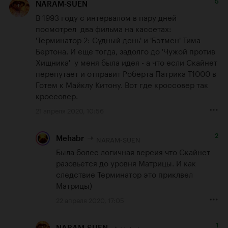
5
NARAM-SUEN
В 1993 году с интервалом в пару дней 
посмотрел  два фильма на кассетах: 
'Терминатор 2: Судный день' и 'Бэтмен' Тима 
Бертона. И еще тогда, задолго до 'Чужой против 
Хищника'  у меня была идея - а что если Скайнет 
перепутает и отправит Роберта Патрика Т1000 в 
Готем к Майклу Китону. Вот где кроссовер так 
кроссовер.
21 апреля 2020, 10:56
2
NARAM-SUEN
Mehabr
Была более логичная версия что Скайнет 
разовьется до уровня Матрицы. И как 
следствие Терминатор это приклвел 
Матрицы)
22 апреля 2020, 17:05
1