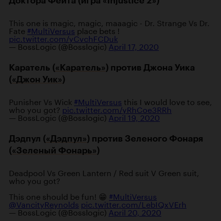
Доктора Фейта (игра «Injustice 2»)
This one is magic, magic, maaagic - Dr. Strange Vs Dr.
Fate
#MultiVersus
place bets !
pic.twitter.com/yCvchFCDuk
— BossLogic (@Bosslogic)
April 17, 2020
Каратель (
«Каратель»
) против Джона Уика
(
«Джон Уик»
)
Punisher Vs Wick
#MultiVersus
this I would love to see,
who you got?
pic.twitter.com/yRhCoe3RRh
— BossLogic (@Bosslogic)
April 19, 2020
Дэдпул (
«Дэдпул»
) против Зеленого Фонаря
(
«Зеленый Фонарь»
)
Deadpool Vs Green Lantern / Red suit V Green suit,
who you got?
This one should be fun! 😁
#MultiVersus
@VancityReynolds
pic.twitter.com/LebIQxVErh
— BossLogic (@Bosslogic)
April 20, 2020