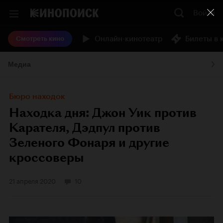
Войти
Онлайн-кинотеатр
Билеты в 
Смотреть кино
Медиа
Бюро находок
Находка дня: Джон Уик против
Карателя, Дэдпул против
Зеленого Фонаря и другие
кроссоверы
21 апреля 2020
10