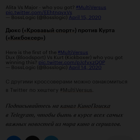
Alita Vs Major - who you got?
#MultiVersus
pic.twitter.com/EEhtnqvxVs
— BossLogic (@Bosslogic)
April 15, 2020
Дюкс (
«Кровавый спорт»
) против Курта
(
«Кикбоксер»
)
Here is the first of the
#MultiVersus
Dux (Bloodsport) Vs Kurt (Kickboxer) who you got
winning this?
pic.twitter.com/pJcfvxzQ0P
— BossLogic (@Bosslogic)
April 14, 2020
С другими кроссоверами можно ознакомиться
в Twitter по хештегу
#MultiVersus
.
Подписывайтесь на
канал КиноПоиска
в Telegram, чтобы быть в курсе всех самых
важных новостей из мира кино и сериалов.