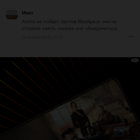
Иван
Алита не пойдет против Маойра.ю они на 
стороне света, скорее они объединяться.
22 апреля 2020, 11:32