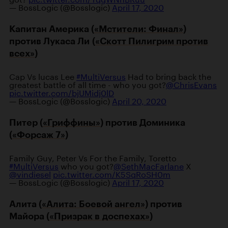
— BossLogic (@Bosslogic)
April 17, 2020
Капитан Америка (
«Мстители: Финал»
)
против Лукаса Ли (
«Скотт Пилигрим против
всех»
)
Cap Vs lucas Lee
#MultiVersus
Had to bring back the
greatest battle of all time - who you got?
@ChrisEvans
pic.twitter.com/bjUMidj0lD
— BossLogic (@Bosslogic)
April 20, 2020
Питер (
«Гриффины»
) против Доминика
(
«Форсаж 7»
)
Family Guy, Peter Vs For the Family, Toretto
#MultiVersus
who you got?
@SethMacFarlane
X
@vindiesel
pic.twitter.com/K5SqRoSH0m
— BossLogic (@Bosslogic)
April 17, 2020
Алита (
«Алита: Боевой ангел»
) против
Майора (
«Призрак в доспехах»
)