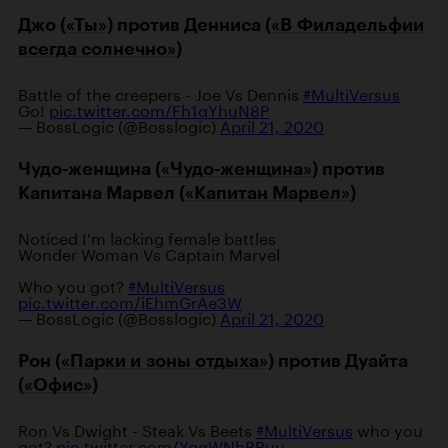
Джо (
«Ты»
) против Денниса (
«В Филадельфии
всегда солнечно»
)
Battle of the creepers - Joe Vs Dennis
#MultiVersus
Go!
pic.twitter.com/Fh1qYhuN8P
— BossLogic (@Bosslogic)
April 21, 2020
Чудо-женщина (
«Чудо-женщина»
) против
Капитана Марвел (
«Капитан Марвел»
)
Noticed I'm lacking female battles
Wonder Woman Vs Captain Marvel
Who you got?
#MultiVersus
pic.twitter.com/iEhmGrAe3W
— BossLogic (@Bosslogic)
April 21, 2020
Рон (
«Парки и зоны отдыха»
) против Дуайта
(
«Офис»
)
Ron Vs Dwight - Steak Vs Beets
#MultiVersus
who you
got?
pic.twitter.com/YqgWNhBRuu