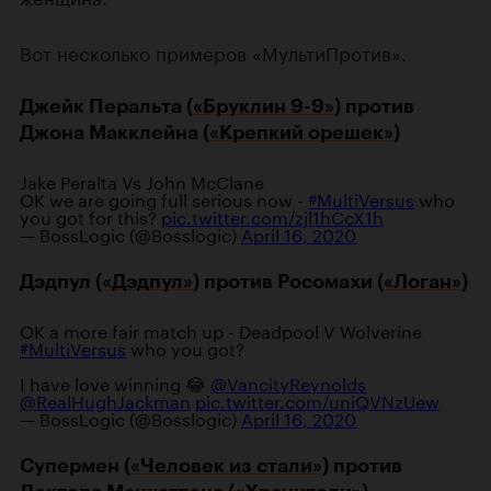
Вот несколько примеров «МультиПротив».
Джейк Перальта (
«Бруклин 9-9»
) против
Джона Макклейна (
«Крепкий орешек»
)
Jake Peralta Vs John McClane
OK we are going full serious now -
#MultiVersus
who
you got for this?
pic.twitter.com/zjl1hCcX1h
— BossLogic (@Bosslogic)
April 16, 2020
Дэдпул (
«Дэдпул»
) против Росомахи (
«Логан»
)
OK a more fair match up - Deadpool V Wolverine
#MultiVersus
who you got?
I have love winning 😂
@VancityReynolds
@RealHughJackman
pic.twitter.com/uniQVNzUew
— BossLogic (@Bosslogic)
April 16, 2020
Супермен (
«Человек из стали»
) против