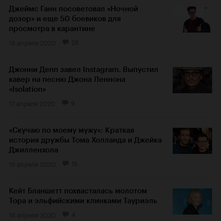
Джеймс Ганн посоветовал «Ночной
дозор» и еще 50 боевиков для
просмотра в карантине
18 апреля 2020
26
Джонни Депп завел Instagram. Выпустил
кавер на песню Джона Леннона
«Isolation»
17 апреля 2020
9
«Скучаю по моему мужу»: Краткая
история дружбы Тома Холланда и Джейка
Джилленхола
16 апреля 2020
15
Кейт Бланшетт похвасталась молотом
Тора и эльфийскими клинками Тауриэль
16 апреля 2020
4