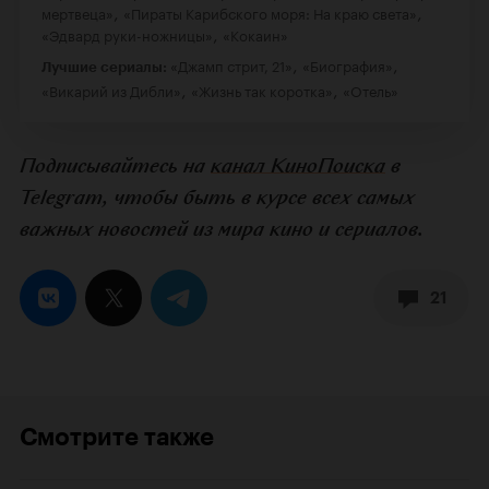
,
,
мертвеца»
«Пираты Карибского моря: На краю света»
,
«Эдвард руки-ножницы»
«Кокаин»
,
,
«Джамп стрит, 21»
«Биография»
Лучшие сериалы:
,
,
«Викарий из Дибли»
«Жизнь так коротка»
«Отель»
Подписывайтесь на
канал КиноПоиска
в
Telegram, чтобы быть в курсе всех самых
важных новостей из мира кино и сериалов.
21
Смотрите также