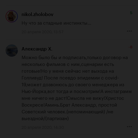
5
nikol.zholobov
Ну что за стадные инстинкты...
20 апреля 2020, 13:57
-8
Александр Х.
Можно было бы и подписать,только договор на 
несколько фильмов с ним,сценарии есть 
готовые!Но у меня сейчас нет выхода на 
Голливуд! После псевдо эпидемии с covid-
19,может дозвонюсь до своего менеджера из 
Нью-Йорка,вот тогда и посмотрим!А инстаграмм 
мне ничего не даст!Смысла не вижу!Христос 
Воскресе!Аминь.Брат Александр, простой 
Советский человек.(непоминающий) /не 
выездной/(партизан)
20 апреля 2020, 14:30