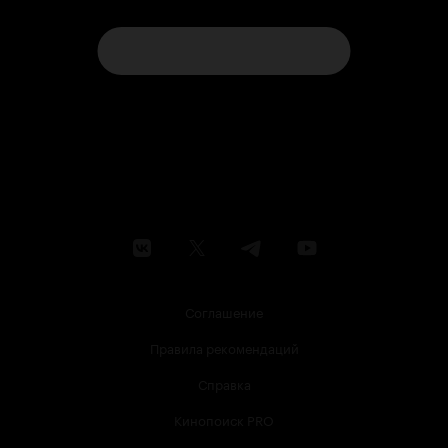
Соглашение
Правила рекомендаций
Справка
Кинопоиск PRO