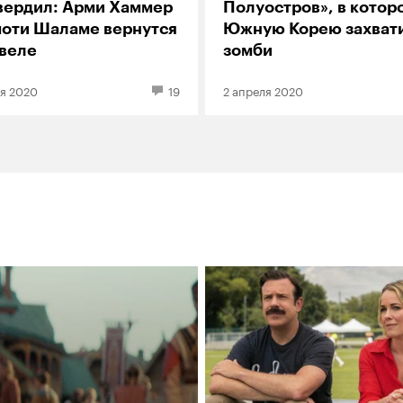
вердил: Арми Хаммер
Полуостров», в котор
моти Шаламе вернутся
Южную Корею захват
квеле
зомби
я 2020
19
2 апреля 2020