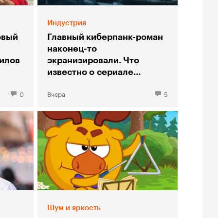
Индустрия
овый
Главный киберпанк-роман
наконец-то
илов
экранизировали. Что
известно о сериале
«Нейромант»
0
Вчера
5
Шум и яркость