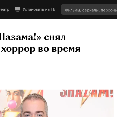
театр
Установить на ТВ
Шазама!» снял
хоррор во время