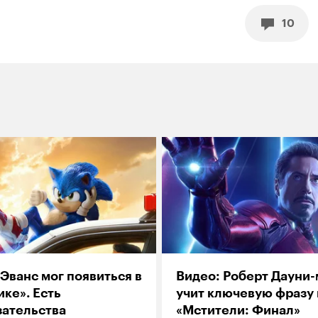
10
Эванс мог появиться в
Видео: Роберт Дауни-
ке». Есть
учит ключевую фразу 
зательства
«Мстители: Финал»