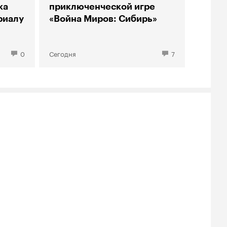
ка
приключенческой игре
риалу
«Война Миров: Сибирь»
0
Сегодня
7