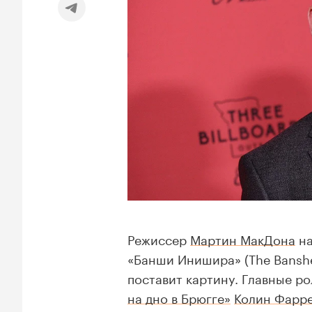
Режиссер
Мартин МакДона
на
«Банши Инишира» (The Banshe
поставит картину. Главные р
на дно в Брюгге»
Колин Фарр