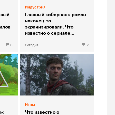
Индустрия
овый
Главный киберпанк-роман
наконец-то
илов
экранизировали. Что
известно о сериале
«Нейромант»
0
Сегодня
2
Игры
»:
Что известно о