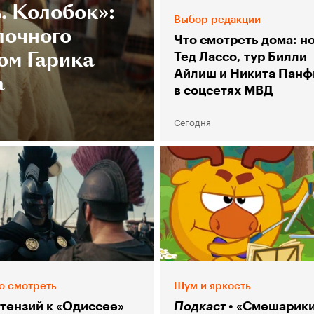
. Колобок»:
Выбор редакции
лочного
Что смотреть дома: н
ом Гарика
Тед Лассо, тур Билли
Айлиш и Никита Панф
а
в соцсетях МВД
Сегодня
о смотреть
Шум и яркость
етензий к «Одиссее»
Подкаст
«Смешарики