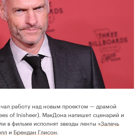
чал работу над новым проектом — драмой
es of Inisheer). МакДона напишет сценарий и
оли в фильме исполнят звезды ленты
«Залечь
елл
и
Брендан Глисон
.