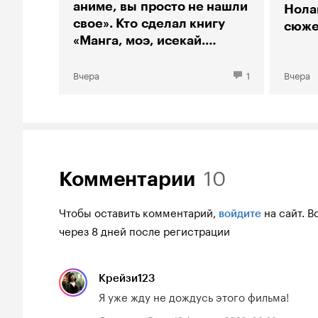
аниме, вы просто не нашли
Нолан
свое». Кто сделал книгу
сюже
«Манга, моэ, исекай.
Большой гид по аниме»
Вчера
1
Вчера
10
Комментарии
Чтобы оставить комментарий,
на сайт.
В
войдите
через 8 дней после регистрации
Крейзи123
Я уже жду не дождусь этого фильма!