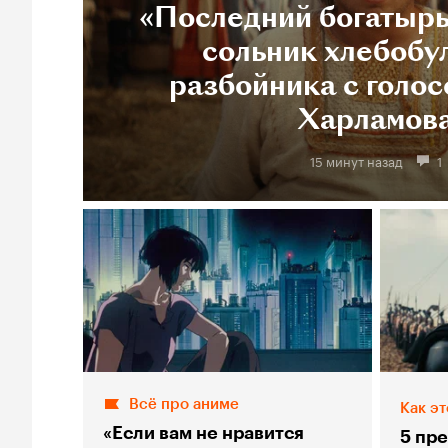
«Последний богатырь
сольник хлебобу
разбойника с голос
Харламов
15 минут назад
1
Всё про аниме
Как эт
«Если вам не нравится
5 пр