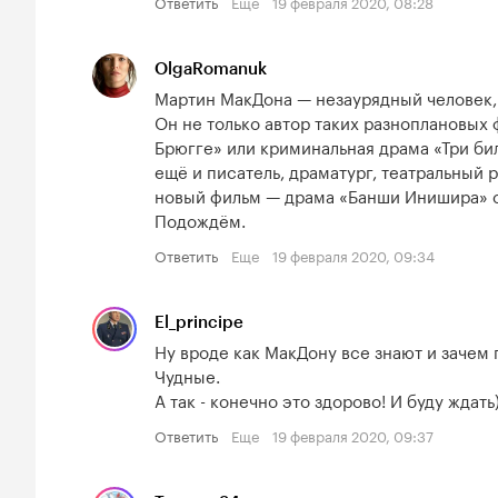
Ответить
Еще
19 февраля 2020, 08:28
OlgaRomanuk
Мартин МакДона — незаурядный человек, и
Он не только автор таких разноплановых ф
Брюгге» или криминальная драма «Три би
ещё и писатель, драматург, театральный 
новый фильм — драма «Банши Инишира» с
Подождём.
Ответить
Еще
19 февраля 2020, 09:34
El_principe
Ну вроде как МакДону все знают и зачем 
Чудные.

А так - конечно это здорово! И буду ждать
Ответить
Еще
19 февраля 2020, 09:37