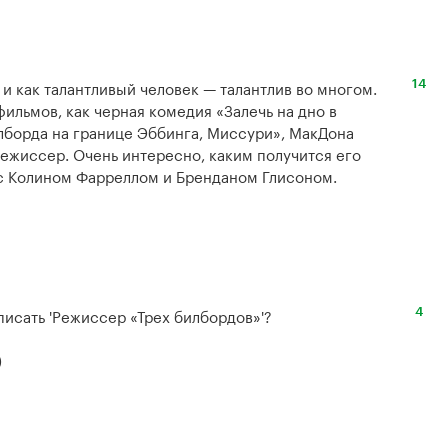
 как талантливый человек — талантлив во многом. 
14
ильмов, как черная комедия «Залечь на дно в 
лборда на границе Эббинга, Миссури», МакДона 
режиссер. Очень интересно, каким получится его 
 Колином Фарреллом и Бренданом Глисоном. 
писать 'Режиссер «Трех билбордов»'?

4
)