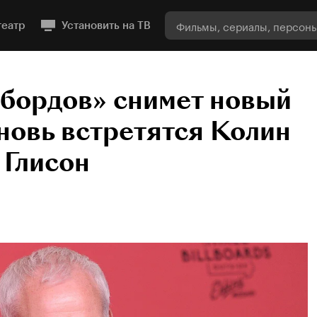
театр
Установить на ТВ
лбордов» снимет новый
новь встретятся Колин
 Глисон