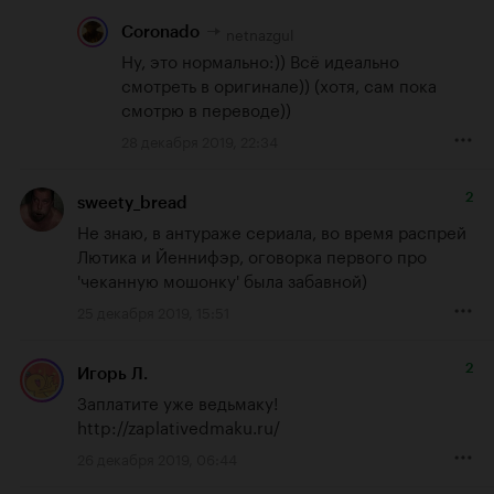
netnazgul
Coronado
Ну, это нормально:)) Всё идеально 
смотреть в оригинале)) (хотя, сам пока 
смотрю в переводе))
28 декабря 2019, 22:34
2
sweety_bread
Не знаю, в антураже сериала, во время распрей 
Лютика и Йеннифэр, оговорка первого про 
'чеканную мошонку' была забавной)
25 декабря 2019, 15:51
2
Игорь Л.
Заплатите уже ведьмаку!  
http://zaplativedmaku.ru/
26 декабря 2019, 06:44