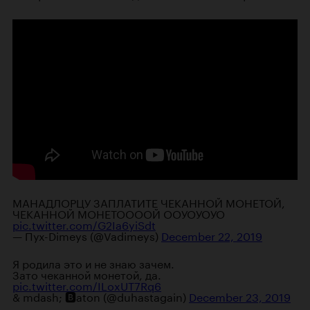
МАНАДЛОРЦУ ЗАПЛАТИТЕ ЧЕКАННОЙ МОНЕТОЙ,
ЧЕКАННОЙ МОНЕТООООЙ ООУОУОУО
pic.twitter.com/G2Ia6yiSdt
— Пух-Dimeys (@Vadimeys)
December 22, 2019
Я родила это и не знаю зачем.
Зато чеканной монетой, да.
pic.twitter.com/ILoxUT7Rq6
& mdash; 🅱aton (@duhastagain)
December 23, 2019