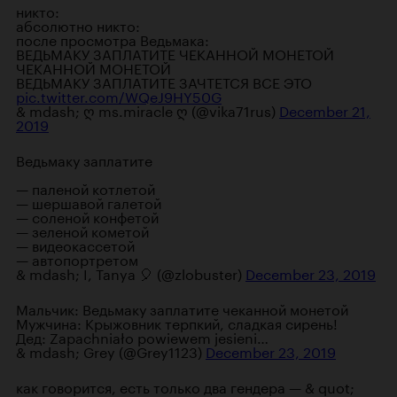
никто:
абсолютно никто:
после просмотра Ведьмака:
ВЕДЬМАКУ ЗАПЛАТИТЕ ЧЕКАННОЙ МОНЕТОЙ
ЧЕКАННОЙ МОНЕТОЙ
ВЕДЬМАКУ ЗАПЛАТИТЕ ЗАЧТЕТСЯ ВСЕ ЭТО
pic.twitter.com/WQeJ9HY50G
& mdash; ღ ms.miracle ღ (@vika71rus)
December 21,
2019
Ведьмаку заплатите
— паленой котлетой
— шершавой галетой
— соленой конфетой
— зеленой кометой
— видеокассетой
— автопортретом
& mdash; I, Tanya 🎈 (@zlobuster)
December 23, 2019
Мальчик: Ведьмаку заплатите чеканной монетой
Мужчина: Крыжовник терпкий, сладкая сирень!
Дед: Zapachniało powiewem jesieni…
& mdash; Grey (@Grey1123)
December 23, 2019
как говорится, есть только два гендера — & quot;