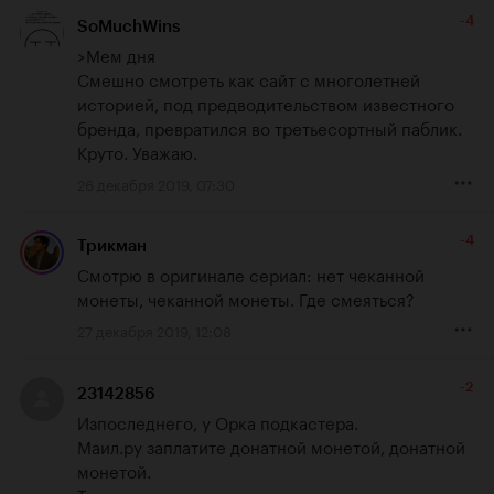
-4
SoMuchWins
>Мем дня

Смешно смотреть как сайт с многолетней 
историей, под предводительством известного 
бренда, превратился во третьесортный паблик. 
Круто. Уважаю.
26 декабря 2019, 07:30
-4
Трикман
Смотрю в оригинале сериал: нет чеканной 
монеты, чеканной монеты. Где смеяться?
27 декабря 2019, 12:08
-2
23142856
Изпоследнего, у Орка подкастера.

Маил.ру заплатите донатной монетой, донатной 
монетой.

Только вот совсееем не помоможет ва этооо...