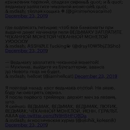
крыжовник терпкий, сладкая сирень& quot; и & quot;
ведьмаку заплатите чеканной монетой& quot;
& mdash; тёплая кощька ❄ (@gimmenovacaine)
December 23, 2019
где подписать петицию чтоб все банкоматы при
выдаче денег начинали пели ВЕДЬМАКУ ЗАПЛАТИТЕ
ЧЕКАННОЙ МОНЕТОЙ ЧЕКАННОЙ МОНЕТОЙ
УУООООУ
& mdash; ASSHØLE fucking💫 (@drsy10WSbjZ3Sho)
December 23, 2019
— Ведьмаку заплатите чеканной монетой!
— Мужчина, выйдите из бухгалтерии, аванса
до Нового года не будет.
& mdash; hellcat (@iamhellcat)
December 23, 2019
Я полгода назад: каст ведьмака отстой. Не знаю,
буду ли смотреть сериал.
Я после первого трейлера: держит меч за лезвие,
што.
Я сейчас: ВЕДЬМАК, ВЕДЬМАК, ВЕДЬМАК, ЛЮТИК,
ВЕДЬМАК, ЧЕКАННОЙ МОНЕТОЙ, ЙЕНН, ГЕРАЛЬТ,
АААА
pic.twitter.com/N9H5HFOBDq
& mdash; агностическая хурма (@olchik_kolesnik)
December 23, 2019