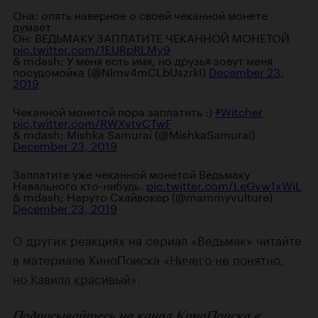
Она: опять наверное о своей чеканной монете
думает
Он: ВЕДЬМАКУ ЗАПЛАТИТЕ ЧЕКАННОЙ МОНЕТОЙ
pic.twitter.com/1EURpRLMy9
& mdash; У меня есть имя, но друзья зовут меня
посудомойка (@Nlmv4mCLbUszrkI)
December 23,
2019
Чеканной монетой пора заплатить :)
#Witcher
pic.twitter.com/RWXvtvCTwF
& mdash; Mishka Samurai (@MishkaSamurai)
December 23, 2019
Заплатите уже чеканной монетой Ведьмаку
Навального кто-нибудь.
pic.twitter.com/LeGvw1xWjL
& mdash; Наруто Скайвокер (@mammyvulture)
December 23, 2019
О других реакциях на сериал «Ведьмак» читайте
в материале КиноПоиска
«Ничего не понятно,
но Кавилл красивый»
.
Подписывайтесь на
канал КиноПоиска
в