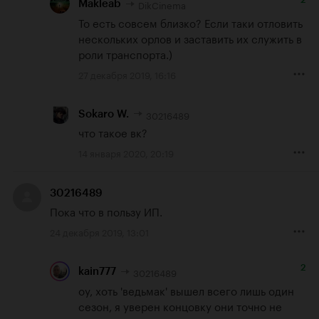
DikCinema
Makleab
То есть совсем близко? Если таки отловить 
нескольких орлов и заставить их служить в 
роли транспорта.)
27 декабря 2019, 16:16
30216489
Sokaro W.
что такое вк?
14 января 2020, 20:19
30216489
Пока что в пользу ИП.
24 декабря 2019, 13:01
2
30216489
kain777
оу, хоть 'ведьмак' вышел всего лишь один 
сезон, я уверен концовку они точно не 