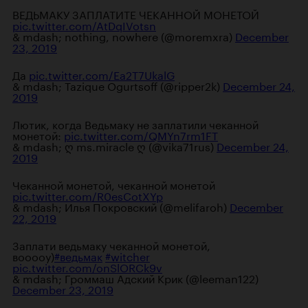
ВЕДЬМАКУ ЗАПЛАТИТЕ ЧЕКАННОЙ МОНЕТОЙ
pic.twitter.com/AtDqIVotsn
& mdash; nothing, nowhere (@moremxra)
December
23, 2019
Да
pic.twitter.com/Ea2T7UkalG
& mdash; Tazique Ogurtsoff (@ripper2k)
December 24,
2019
Лютик, когда Ведьмаку не заплатили чеканной
монетой:
pic.twitter.com/QMYn7rm1FT
& mdash; ღ ms.miracle ღ (@vika71rus)
December 24,
2019
Чеканной монетой, чеканной монетой
pic.twitter.com/R0esCotXYp
& mdash; Илья Покровский (@melifaroh)
December
22, 2019
Заплати ведьмаку чеканной монетой,
вооооу)
#ведьмак
#witcher
pic.twitter.com/onSlORCk9v
& mdash; Громмаш Адский Крик (@leeman122)
December 23, 2019