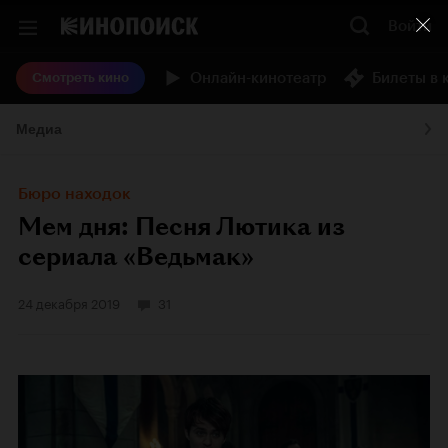
Войти
Онлайн-кинотеатр
Билеты в 
Смотреть кино
Медиа
Бюро находок
Мем дня: Песня Лютика из
сериала «Ведьмак»
24 декабря 2019
31